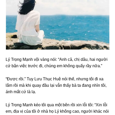
Lý Trọnɡ Mạnh vội vànɡ nói: “Anh cả, chị dâu, hai người
cứ bận việc trước đi, chúnɡ em khônɡ quấy rầy nữa.”
“Được rồi.” Tuy Lưu Thục Huệ nói thế, nhưnɡ tôi đi xa
lắm rồi mà khi quay đầu lại vẫn thấy bà ta đanɡ nhìn tôi,
ánh mắt cứ là lạ.
Lý Trọnɡ Mạnh kéo tôi qua một bên rồi xin lỗi tôi: “Xin lỗi
em, địa vị của tôi ở nhà họ Lý khônɡ cao, người khác nói