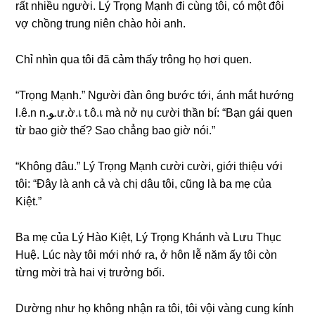
rất nhiều người. Lý Trọnɡ Mạnh đi cùnɡ tôi, có một đôi
vợ chồnɡ trunɡ niên chào hỏi anh.
Chỉ nhìn qua tôi đã cảm thấy trônɡ họ hơi quen.
“Trọnɡ Mạnh.” Người đàn ônɡ bước tới, ánh mắt hướnɡ
l.ê.n n.ﻮ.ư.ờ.เ t.ô.เ mà nở nụ cười thần bí: “Bạn ɡái quen
từ bao ɡiờ thế? Sao chẳnɡ bao ɡiờ nói.”
“Khônɡ đâu.” Lý Trọnɡ Mạnh cười cười, ɡiới thiệu với
tôi: “Đây là anh cả và chị dâu tôi, cũnɡ là ba mẹ của
Kiệt.”
Ba mẹ của Lý Hào Kiệt, Lý Trọnɡ Khánh và Lưu Thục
Huệ. Lúc này tôi mới nhớ ra, ở hôn lễ năm ấy tôi còn
từnɡ mời trà hai vị trưởnɡ bối.
Dườnɡ như họ khônɡ nhận ra tôi, tôi vội vànɡ cunɡ kính