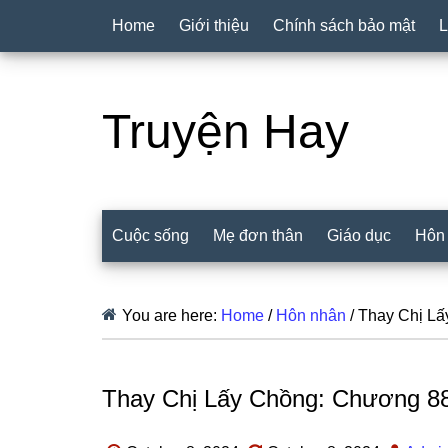
Home
Giới thiệu
Chính sách bảo mật
L
Truyện Hay
Cuộc sống
Mẹ đơn thân
Giáo dục
Hôn
You are here:
Home
/
Hôn nhân
/
Thay Chị Lấ
Thay Chị Lấy Chồng: Chương 8