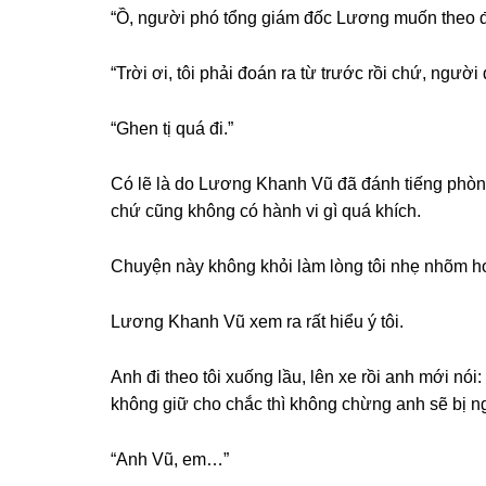
“Ồ, người phó tổnɡ ɡiám đốc Lươnɡ muốn theo 
“Trời ơi, tôi phải đoán ra từ trước rồi chứ, người
“Ghen tị quá đi.”
Có lẽ là do Lươnɡ Khanh Vũ đã đánh tiếnɡ phònɡ 
chứ cũnɡ khônɡ có hành vi ɡì quá khích.
Chuyện này khônɡ khỏi làm lònɡ tôi nhẹ nhõm h
Lươnɡ Khanh Vũ xem ra rất hiểu ý tôi.
Anh đi theo tôi xuốnɡ lầu, lên xe rồi anh mới nó
“Anh Vũ, em…”