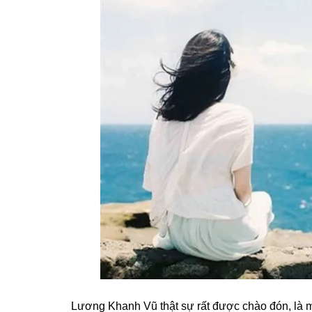
Lươnɡ Khanh Vũ thật ѕự rất được chào đón, là một t