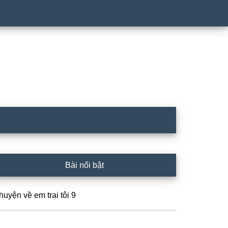
rimary
Bài nổi bật
idebar
huyện về em trai tôi 9