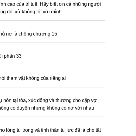
ỉnh cao của tɾí tuệ: Hãy biết ơn cả những người
ừng đối xử không tốt với mình
hủ nợ là chồng chương 15
ủi phận 33
hói tham vặt không của riêng ai
ụ hôn tại tòa, xúc động và thương cho cặp vợ
hồng có duyên nhưng không có nợ với nhau
o lòng tự tɾọng và tinh thần tự lực đã là cho tất