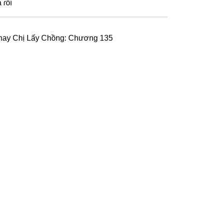
 ɾồi
hay Chị Lấy Chồng: Chương 135