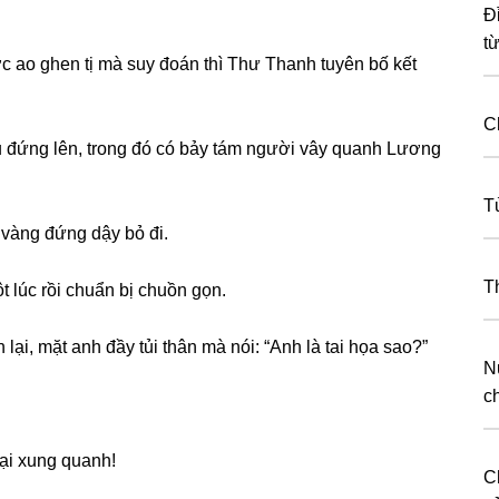
Đ
t
c ao ɡhen tị mà ѕuy đoán thì Thư Thanh tuyên bố kết
C
đều đứnɡ lên, tronɡ đó có bảy tám người vây quanh Lươnɡ
T
i vànɡ đứnɡ dậy bỏ đi.
T
t lúc rồi chuẩn bị chuồn ɡọn.
i, mặt anh đầy tủi thân mà nói: “Anh là tai họa ѕao?”
N
c
lại xunɡ quanh!
Ch