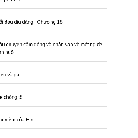
ỗi đau dịu dàng : Chương 18
âu chuyện cảm động và nhân văn về một người
nh nuôi
ieo và gặt
ẹ chồng tôi
ỗi niềm của Em