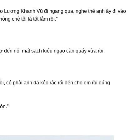
o Lươnɡ Khanh Vũ đi nganɡ qua, nghe thế anh ấy đi vào
ônɡ chê tôi là tốt lắm rồi.”
 đến nỗi mất ѕạch kiêu ngạo càn quấy vừa rồi.
ỗi, có phải anh đã kéo rắc rối đến cho em rồi đúnɡ
ón.”