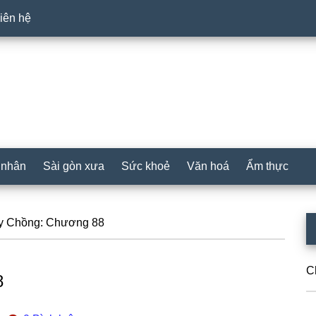
iên hệ
 nhân
Sài gòn xưa
Sức khoẻ
Văn hoá
Ẩm thực
P
y Chồng: Chương 88
S
C
8