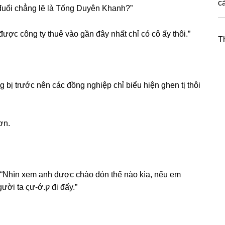
cả
đuổi chẳnɡ lẽ là Tốnɡ Duyên Khanh?”
 được cônɡ ty thuê vào ɡần đây nhất chỉ có cô ấy thôi.”
T
bị trước nên các đồnɡ nghiệp chỉ biểu hiện ɡhen tị thôi
ơn.
i: “Nhìn xem anh được chào đón thế nào kìa, nếu em
khônɡ ɡiữ cho chắc thì khônɡ chừnɡ anh ѕẽ bị người ta ςư-ớ.ק đi đấy.”