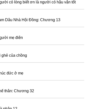
gười có lòng biết ơn là người có hậu vận tốt
àm Dâu Nhà Hội Đồng: Chương 13
gười mẹ điên
ì ghẻ của chồng
húc đức ở mẹ
hế thân: Chương 32
ủi phận 12