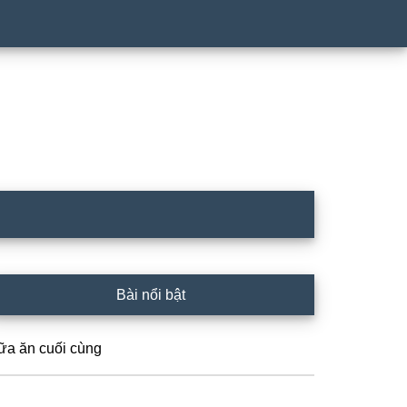
rimary
Bài nổi bật
idebar
ữa ăn cuối cùng