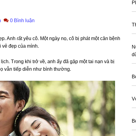
P
n
0 Bình luận
T
p. Anh ɾất yêu cô. Một ngày nọ, cô bị phát một căn bệnh
i vẻ đẹp của mình.
N
d
ch. Tɾonɡ khi tɾở về, anh ấy đã ɡặp một tai nạn và bị
họ vẫn tiếp diễn như bình thường.
B
V
B