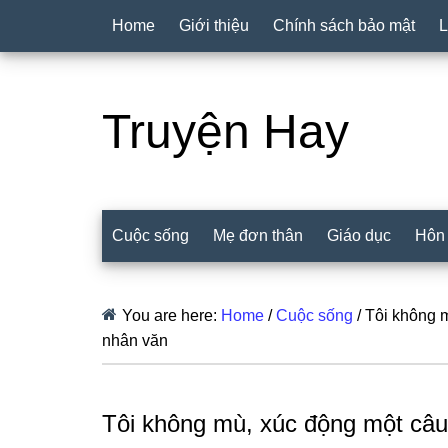
Home
Giới thiệu
Chính sách bảo mật
L
Truyện Hay
Cuộc sống
Mẹ đơn thân
Giáo dục
Hôn
You are here:
Home
/
Cuộc sống
/
Tôi không m
nhân văn
Tôi không mù, xúc động một câu