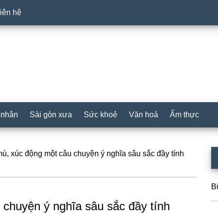
iên hệ
 nhân
Sài gòn xưa
Sức khoẻ
Văn hoá
Ẩm thực
P
ù, xúc động một câu chuyện ý nghĩa sâu sắc đầy tính
S
B
 chuyện ý nghĩa sâu sắc đầy tính