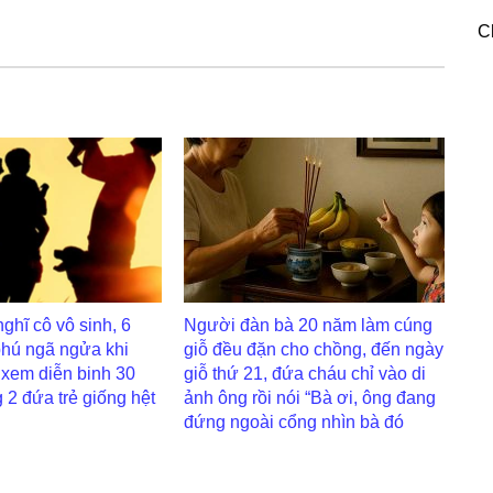
C
nghĩ cô vô sinh, 6
Người đàn bà 20 năm làm cúng
phú ngã ngửa khi
giỗ đều đặn cho chồng, đến ngày
i xem diễn binh 30
giỗ thứ 21, đứa cháu chỉ vào di
 2 đứa trẻ giống hệt
ảnh ông rồi nói “Bà ơi, ông đang
đứng ngoài cổng nhìn bà đó