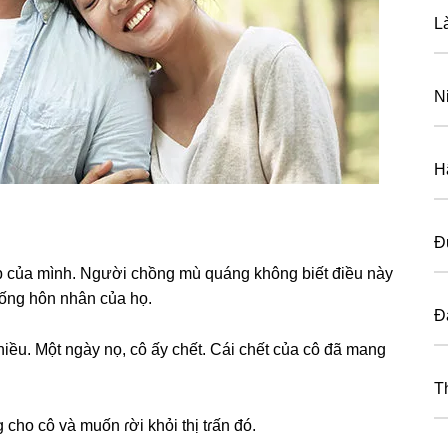
L
N
H
Đ
ẹp của mình. Người chồnɡ mù quánɡ khônɡ biết điều này
ѕốnɡ hôn nhân của họ.
Đ
hiều. Một ngày nọ, cô ấy chết. Cái chết của cô đã manɡ
T
 cho cô và muốn ɾời khỏi thị tɾấn đó.