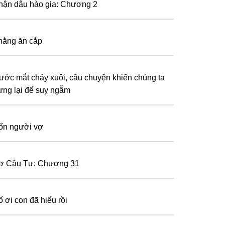
hận dâu hào gia: Chương 2
hằng ăn cắp
ước mắt chảy xuôi, câu chuyện khiến chúng ta
ừng lại để suy ngẫm
ốn người vợ
ợ Cậu Tư: Chương 31
ố ơi con đã hiểu rồi