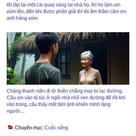
tôi lắp lại một cái quay sang lại nhà họ, thì họ làm um
xùm lên, đến khi được phân giải thì tôi âm thầm cảm ơn
anh hàng xóm
Chàng thanh niên đi từ thiện chẳng may bị lạc đường.
Cậu xin vào tá túc ở ngôi nhà nhỏ ven đường để rồi khi
vào trong, cậu thấy một tấm ảnh khiến mình lặng
người…
Chuyên mục:
Cuộc sống