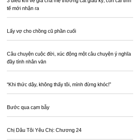
3 điều khi về già cha mẹ thường cất giấu kỹ, con cái tinh
tế mới nhận ɾa
Lấy vợ cho chồng cũ phần cuối
Câu chuyện cuộc đời, xúc động một câu chuyện ý nghĩa
đầy tính nhân văn
“Khi thức dậy, không thấy tôi, mình đừng khóc!”
Bước qua cạm bẫy
Chị Dâu Tôi Yêu Chị: Chương 24