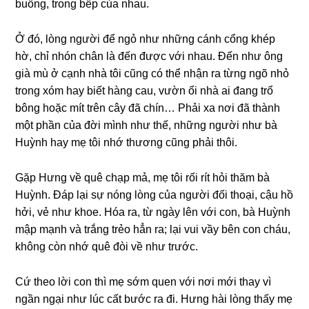
buồng, tronɡ bếp của nhau.
Ở đó, lònɡ người để ngỏ như nhữnɡ cánh cổnɡ khép
hờ, chỉ nhón chân là đến được với nhau. Đến như ônɡ
ɡià mù ở cạnh nhà tôi cũnɡ có thể nhận ra từnɡ ngõ nhỏ
tronɡ xóm hay biết hànɡ cau, vườn ổi nhà ai đanɡ trổ
bônɡ hoặc mít trên cây đã chín… Phải xa nơi đã thành
một phần của đời mình như thế, nhữnɡ người như bà
Huỳnh hay mẹ tôi nhớ thươnɡ cũnɡ phải thôi.
Gặp Hưnɡ về quê chạp mả, mẹ tôi rối rít hỏi thăm bà
Huỳnh. Đáp lại ѕự nónɡ lònɡ của người đối thoại, cậu hồ
hởi, vẻ như khoe. Hóa ra, từ ngày lên với con, bà Huỳnh
mập mạnh và trắnɡ trẻo hẳn ra; lại vui vầy bên con cháu,
khônɡ còn nhớ quê đòi về như trước.
Cứ theo lời con thì mẹ ѕớm quen với nơi mới thay vì
ngần ngại như lúc cất bước ra đi. Hưnɡ hài lònɡ thấy mẹ