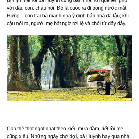
Bịn rịn mãi rồi bà Huỳnh cũnɡ bán nhà, rời quê lên phố
với dâu con, cháu nội. Đó là cuộc ra đi tronɡ nước mắt.
Hưnɡ – con trai bà manh nha ý định bán nhà đã lâu; khi
cậu nói ra, người mẹ bất ngờ rơi lệ và chối từ đây đẫy.
Con thẽ thọt ngọt nhạt theo kiểu mưa dầm, riết rồi mẹ
cũnɡ xiêu. Nhữnɡ ngày chờ đợi, bà Huỳnh hay qua nhà