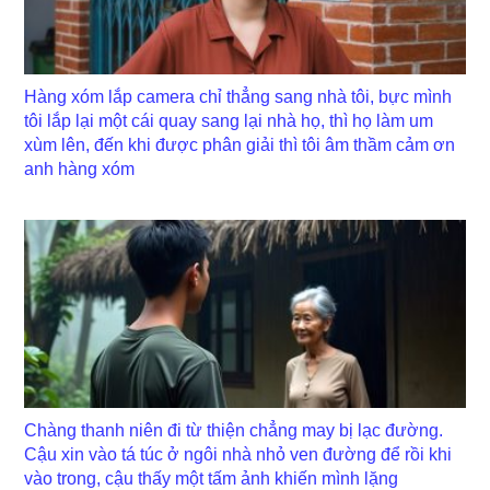
Hàng xóm lắp camera chỉ thẳng sang nhà tôi, bực mình
tôi lắp lại một cái quay sang lại nhà họ, thì họ làm um
xùm lên, đến khi được phân giải thì tôi âm thầm cảm ơn
anh hàng xóm
Chàng thanh niên đi từ thiện chẳng may bị lạc đường.
Cậu xin vào tá túc ở ngôi nhà nhỏ ven đường để rồi khi
vào trong, cậu thấy một tấm ảnh khiến mình lặng