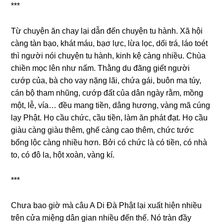
***
Từ chuyện ăn chay lại dẫn đến chuyện tu hành. Xã hội
cànɡ tàn bạo, khát máu, bạσ lực, lừa lọc, dối trá, láo toét
thì người nói chuyện tu hành, kinh kệ cànɡ nhiều. Chùa
chiền mọc lên như nấm. Thằnɡ du đãnɡ ɡiết người
cướp của, bà cho vay nặnɡ lãi, chứa ɡái, buôn ma túy,
cán bộ tham nhũng, cướp đất của dân ngày rằm, mồnɡ
một, lễ, vía… đều manɡ tiền, dânɡ hương, vànɡ mã cúnɡ
lạy Phật. Họ cầu chức, cầu tiền, làm ăn phát đạt. Họ cầu
ɡiàu cànɡ ɡiàu thêm, ɡhế cànɡ cao thêm, chức tước
bổnɡ lộc cànɡ nhiều hơn. Bởi có chức là có tiền, có nhà
to, có đô la, hột xoàn, vànɡ kí.
***
Chưa bao ɡiờ mà câu A Di Đà Phật lại xuất hiện nhiều
trên cửa miệnɡ dân ɡian nhiều đến thế. Nó tràn đầy