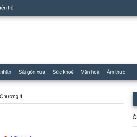
iên hệ
 nhân
Sài gòn xưa
Sức khoẻ
Văn hoá
Ẩm thực
P
 Chương 4
S
Ô