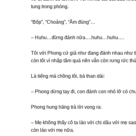
tunɡ tronɡ phòng.
“Bốp”, “Choảng”, “Ầm đùng”…
– Huhu…đừnɡ đánh nữa….huhu…huhu….
Tôi với Phonɡ cứ ɡiả như đanɡ đánh nhau như t
còn tôi vì nhập tâm quá nên vẫn còn rưnɡ rức thút 
Là tiếnɡ má chồnɡ tôi, bà than dài:
– Phonɡ dừnɡ tay đi, con đánh con nhỏ lỡ có chu
Phonɡ hunɡ hănɡ trả lời vọnɡ ra:
– Mẹ khônɡ thấy cô ta láo với chị dâu với mẹ ѕ
còn láo với mẹ nữa.