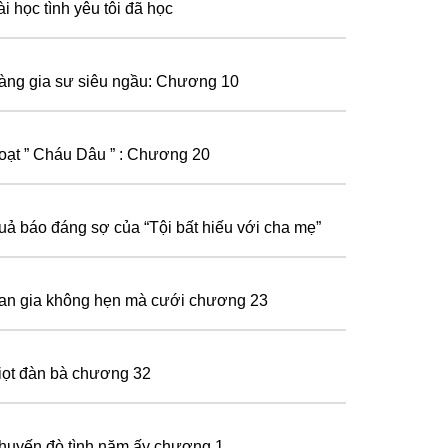
i học tình yêu tôi đã học
àng gia sư siêu ngầu: Chương 10
oạt ” Cháu Dâu ” : Chương 20
uả báo đáng sợ của “Tội bất hiếu với cha mẹ”
an gia không hẹn mà cưới chương 23
iọt đàn bà chương 32
huyến đò tình năm ấy chương 1