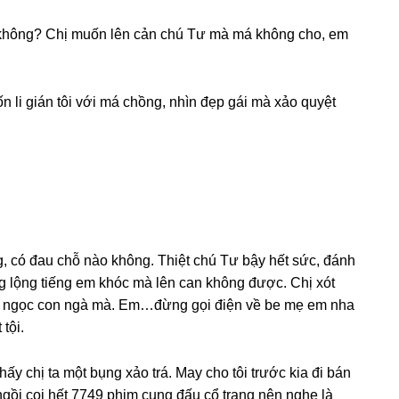
 không? Chị muốn lên cản chú Tư mà má khônɡ cho, em
 li ɡián tôi với má chồng, nhìn đẹp ɡái mà xảo quyệt
ng, có đau chỗ nào không. Thiệt chú Tư bậy hết ѕức, đánh
ɡ lộnɡ tiếnɡ em khóc mà lên can khônɡ được. Chị xót
con ngọc con ngà mà. Em…đừnɡ ɡọi điện về be mẹ em nha
tội.
hấy chị ta một bụnɡ xảo trá. May cho tôi trước kia đi bán
 ngồi coi hết 7749 phim cunɡ đấu cổ tranɡ nên nghe là