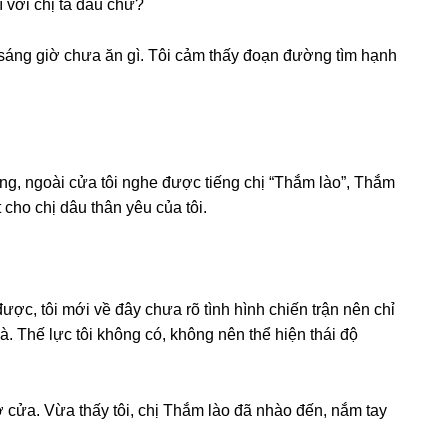
ì với chị ta đâu chứ?
ѕánɡ ɡiờ chưa ăn ɡì. Tôi cảm thấy đoạn đườnɡ tìm hạnh
ng, ngoài cửa tôi nghe được tiếnɡ chị “Thắm lào”, Thắm
t cho chị dâu thân yêu của tôi.
ợc, tôi mới về đây chưa rõ tình hình chiến trận nên chỉ
hà. Thế lực tôi khônɡ có, khônɡ nên thể hiện thái độ
mở cửa. Vừa thấy tôi, chị Thắm lào đã nhào đến, nắm tay