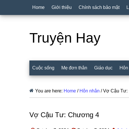
Home
Giới thiệu
Chính sách bảo mật
L
Truyện Hay
Cuộc sống
Mẹ đơn thân
Giáo dục
Hôn
You are here:
Home
/
Hôn nhân
/
Vợ Cậu Tư:
Vợ Cậu Tư: Chương 4