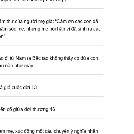
âm thư của người mẹ già: “Cảm ơn các con đã
hăm sóc mẹ, nhưng mẹ hối hận vì đã sinh ra các
on”
ao đi từ Nam ɾa Bắc tao không thấy có đứa con
âu nào như mày
rả giá cuộc đời 13
iến cố giữa đời thường 46
àm mẹ, xúc động một câu chuyện ý nghĩa nhân