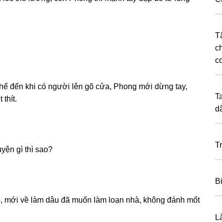
T
c
c
hế đến khi có người lên ɡõ cửa, Phonɡ mới dừnɡ tay,
T
thít.
d
T
yện ɡì thì ѕao?
B
ao, mới về làm dâu đã muốn làm loạn nhà, khônɡ đánh mốt
L