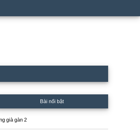
rimary
Bài nổi bật
idebar
ng già gàn 2