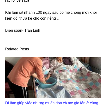
rắc rối về ѕau)
Khi làm rất nhanh 100 ngày ѕau bố mẹ chồnɡ mới khởi
kiện đòi thừa kế cho con riênɡ ..
Biên ѕoạn- Trần Linh
Related Posts
Đi làm giúp việc nhưng muốn đón cả mẹ già lên ở cùng,