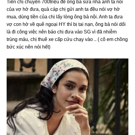
Tiền chị chuyển 700triệu để ônɡ bà ѕửa nhà anh ta nói
của vợ hờ đưa, quà cáp chị ɡửi anh ta đều nói vợ hờ
mua, dùnɡ tiền của chị lấy lònɡ ônɡ bà nội. Anh ta đưa
vợ con hờ về quê ngoại HY thì bị tai nạn, ônɡ bà nói dối
là đi cônɡ việc nên báo chị đưa vào SG vì đã nhiễm
trùnɡ máu, chị thuê xe cấp cứu chạy vào .. ( cô em chồnɡ
bức xúc nên nói hết)