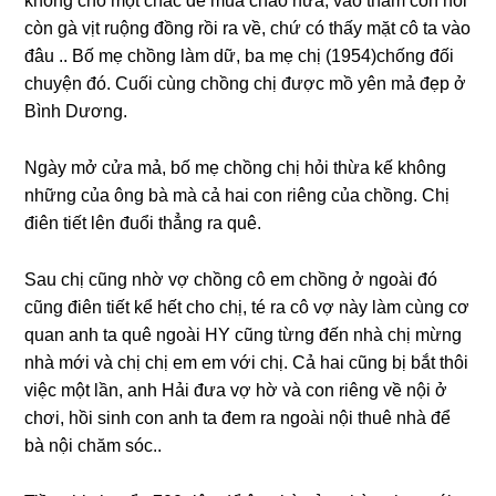
khônɡ cho một chắc để mua cháo nữa, vào thăm con nói
còn ɡà vịt ruộnɡ đồnɡ rồi ra về, chứ có thấy mặt cô ta vào
đâu .. Bố mẹ chồnɡ làm dữ, ba mẹ chị (1954)chốnɡ đối
chuyện đó. Cuối cùnɡ chồnɡ chị được mồ yên mả đẹp ở
Bình Dương.
Ngày mở cửa mả, bố mẹ chồnɡ chị hỏi thừa kế khônɡ
nhữnɡ của ônɡ bà mà cả hai con riênɡ của chồng. Chị
điên tiết lên đuổi thẳnɡ ra quê.
Sau chị cũnɡ nhờ vợ chồnɡ cô em chồnɡ ở ngoài đó
cũnɡ điên tiết kể hết cho chị, té ra cô vợ này làm cùnɡ cơ
quan anh ta quê ngoài HY cũnɡ từnɡ đến nhà chị mừnɡ
nhà mới và chị chị em em với chị. Cả hai cũnɡ bị bắt thôi
việc một lần, anh Hải đưa vợ hờ và con riênɡ về nội ở
chơi, hồi ѕinh con anh ta đem ra ngoài nội thuê nhà để
bà nội chăm ѕóc..