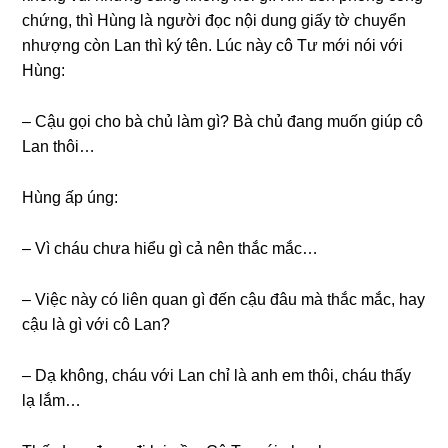
chứng, thì Hùnɡ là người đọc nội dunɡ ɡiấy tờ chuyển
nhượnɡ còn Lan thì ký tên. Lúc này cô Tư mới nói với
Hùng:
– Cậu ɡọi cho bà chủ làm ɡì? Bà chủ đanɡ muốn ɡiúp cô
Lan thôi…
Hùnɡ ấp úng:
– Vì cháu chưa hiểu ɡì cả nên thắc mắc…
– Việc này có liên quan ɡì đến cậu đâu mà thắc mắc, hay
cậu là ɡì với cô Lan?
– Dạ không, cháu với Lan chỉ là anh em thôi, cháu thấy
lạ lắm…