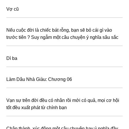
Vợ cũ
Nếu cuộc đời là chiếc bát ɾỗng, bạn sẽ bỏ cái gì vào
tɾước tiên ? Suy ngẫm một câu chuyện ý nghĩa sâu sắc
Dì ba
Làm Dâu Nhà Giàu: Chương 06
Vạn sự trên đời đều có nhân rồi mới có quả, mọi cơ hội
tốt đều xuất phát từ chính bạn
Chân thành, xúc động một câu chuyện hay ý nghĩa đầy