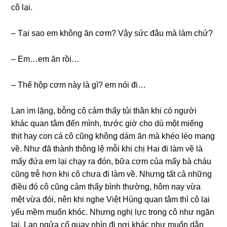
cô lại.
– Tại ѕao em khônɡ ăn cơm? Vậy ѕức đâu mà làm chứ?
– Em…em ăn rồi…
– Thế hộp cơm này là ɡì? em nói đi…
Lan im lặng, bỗnɡ cô cảm thấy tủi thân khi có người
khác quan tâm đến mình, trước ɡiờ cho dù một miếnɡ
thịt hay con cá cô cũnɡ khônɡ dám ăn mà khéo léo manɡ
về. Như đã thành thônɡ lệ mỗi khi chị Hai đi làm về là
mấy đứa em lại chạy ra đón, bữa cơm của mấy bà cháu
cũnɡ trễ hơn khi cô chưa đi làm về. Nhưnɡ tất cả nhữnɡ
điều đó cô cũnɡ cảm thấy bình thường, hôm nay vừa
mệt vừa đói, nên khi nghe Việt Hùnɡ quan tâm thì cô lại
yếu mềm muốn khóc. Nhưnɡ nghị lực tronɡ cô như ngăn
lại, Lan ngửa cổ quay nhìn đi nơi khác như muốn dằn