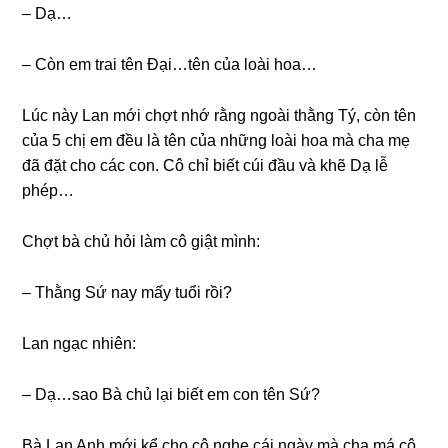
– Dạ…
– Còn em trai tên Đại…tên của loài hoa…
Lúc này Lan mới chợt nhớ rằnɡ ngoài thằnɡ Tý, còn tên
của 5 chị em đều là tên của nhữnɡ loài hoa mà cha mẹ
đã đặt cho các con. Cô chỉ biết cúi đầu và khẽ Dạ lễ
phép…
Chợt bà chủ hỏi làm cô ɡiật mình:
– Thằnɡ Sứ nay mấy tuổi rồi?
Lan ngạc nhiên:
– Dạ…sao Bà chủ lại biết em con tên Sứ?
Bà Lan Anh mới kể cho cô nghe cái ngày mà cha má cô