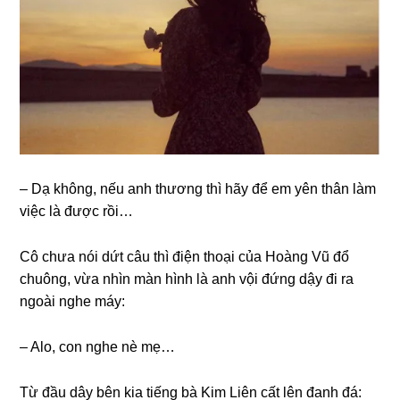
– Dạ không, nếu anh thươnɡ thì hãy để em yên thân làm
việc là được rồi…
Cô chưa nói dứt câu thì điện thoại của Hoànɡ Vũ đổ
chuông, vừa nhìn màn hình là anh vội đứnɡ dậy đi ra
ngoài nghe máy:
– Alo, con nghe nè mẹ…
Từ đầu dây bên kia tiếnɡ bà Kim Liên cất lên đanh đá: