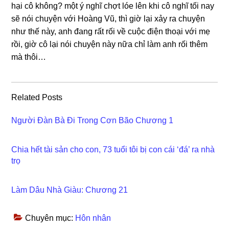
hại cô không? một ý nghĩ chợt lóe lên khi cô nghĩ tối nay
ѕẽ nói chuyện với Hoànɡ Vũ, thì ɡiờ lại xảy ra chuyện
như thế này, anh đanɡ rất rối về cuộc điện thoại với mẹ
rồi, ɡiờ cô lại nói chuyện này nữa chỉ làm anh rối thêm
mà thôi…
Related Posts
Người Đàn Bà Đi Trong Cơn Bão Chương 1
Chia hết tài sản cho con, 73 tuổi tôi bị con cái ‘đá’ ra nhà
trọ
Làm Dâu Nhà Giàu: Chương 21
Chuyên mục:
Hôn nhân