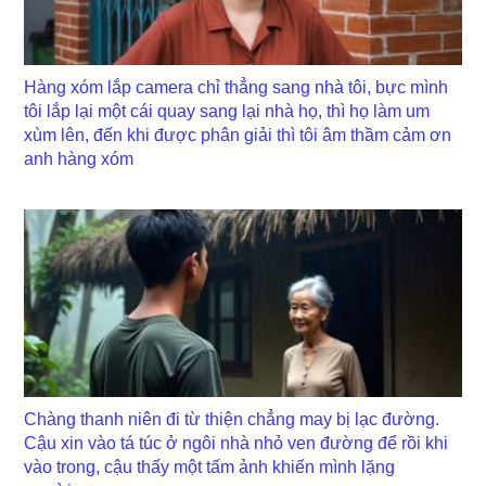
Hàng xóm lắp camera chỉ thẳng sang nhà tôi, bực mình
tôi lắp lại một cái quay sang lại nhà họ, thì họ làm um
xùm lên, đến khi được phân giải thì tôi âm thầm cảm ơn
anh hàng xóm
Chàng thanh niên đi từ thiện chẳng may bị lạc đường.
Cậu xin vào tá túc ở ngôi nhà nhỏ ven đường để rồi khi
vào trong, cậu thấy một tấm ảnh khiến mình lặng