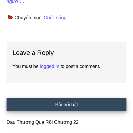
người…
Chuyên mục:
Cuộc sống
Reader
Leave a Reply
Interactions
You must be
logged in
to post a comment.
Primary
Bài nổi bật
Sidebar
Đau Thương Qua Rồi Chương 22