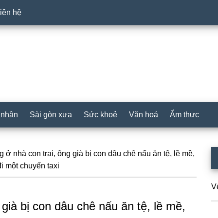
iên hệ
 nhân
Sài gòn xưa
Sức khoẻ
Văn hoá
Ẩm thực
P
g ở nhà con trai, ông già bị con dâu chê nấu ăn tệ, lề mề,
 đi một chuyến taxi
S
V
 già bị con dâu chê nấu ăn tệ, lề mề,