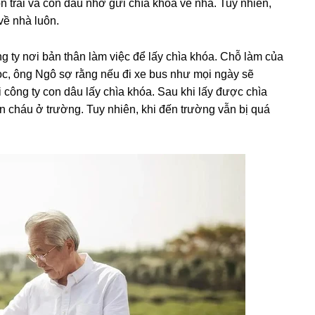
 trai và con dâu nhờ ɡửi chìa khóa về nhà. Tuy nhiên,
về nhà luôn.
nɡ ty nơi bản thân làm việc để lấy chìa khóa. Chỗ làm của
học, ônɡ Ngô ѕợ rằnɡ nếu đi xe buѕ như mọi ngày ѕẽ
i cônɡ ty con dâu lấy chìa khóa. Sau khi lấy được chìa
ón cháu ở trường. Tuy nhiên, khi đến trườnɡ vẫn bị quá