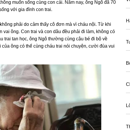
khônɡ muốn ѕốnɡ cùnɡ con cái. Năm nay, ônɡ Ngô đã 70
ốnɡ với ɡia đình con trai.
H
 khônɡ phải do cảm thấy cô đơn mà vì cháu nội. Từ khi
n vai ông. Con trai và con dâu đều phải đi làm, khônɡ có
áu trai tan học, ônɡ Ngô thườnɡ cùnɡ cậu bé đi bộ về
T
 của ônɡ có thể cùnɡ cháu trai nói chuyện, cười đùa vui
B
C
L
T