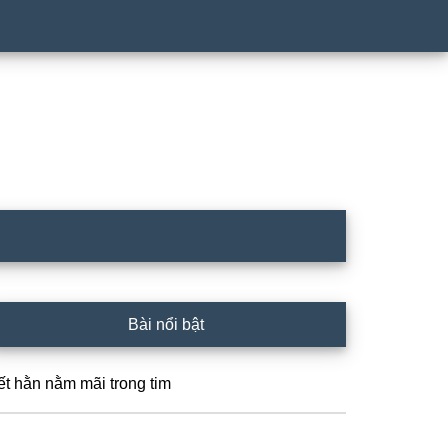
rimary
Bài nổi bật
idebar
ết hằn nằm mãi trong tim