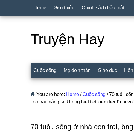
Home
Giới thiệu
Chính sách bảo mật
L
Truyện Hay
Cuộc sống
Mẹ đơn thân
Giáo dục
Hôn
You are here:
Home
/
Cuộc sống
/
70 tuổi, sốn
con trai mắng là ‘không biết tiết kiệm tiền!’ chỉ vì
70 tuổi, sống ở nhà con trai, ông