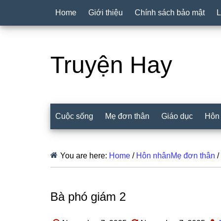
Home
Giới thiệu
Chính sách bảo mật
L
Truyện Hay
Cuộc sống
Mẹ đơn thân
Giáo dục
Hôn
You are here:
Home
/
Hôn nhânMẹ đơn thân
/
Bà phó giám 2