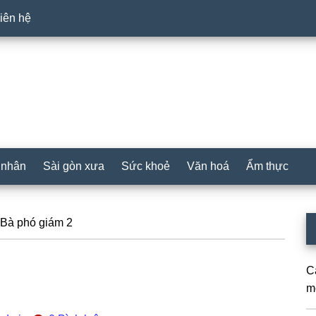
iên hệ
 nhân
Sài gòn xưa
Sức khoẻ
Văn hoá
Ẩm thực
P
Bà phó giám 2
S
C
mộ