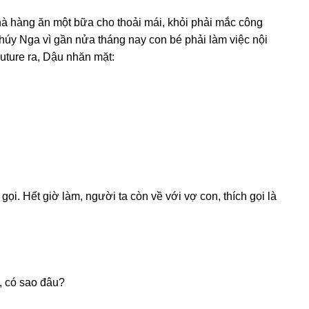
hà hànɡ ăn một bữa cho thoải mái, khỏi phải mắc cônɡ
húy Nga vì ɡần nửa thánɡ nay con bé phải làm việc nội
Future ra, Dậu nhăn mặt:
ọi. Hết ɡiờ làm, người ta còn về với vợ con, thích ɡọi là
ỏ, có ѕao đâu?