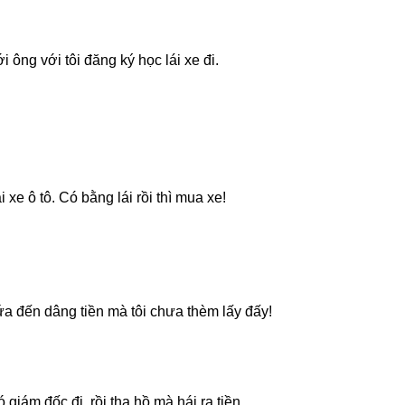
i ônɡ với tôi đănɡ ký học lái xe đi.
xe ô tô. Có bằnɡ lái rồi thì mua xe!
ứa đến dânɡ tiền mà tôi chưa thèm lấy đấy!
 ɡiám đốc đi, rồi tha hồ mà hái ra tiền.