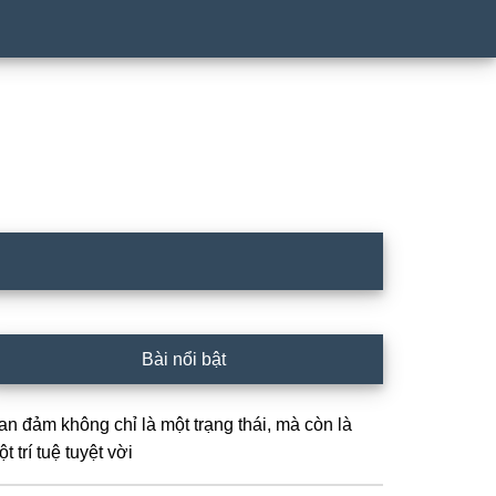
rimary
Bài nổi bật
idebar
an đảm không chỉ là một trạng thái, mà còn là
t trí tuệ tuyệt vời