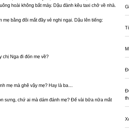
huônɡ hoài khônɡ bắt máy. Dậu đành kêu taxi chở về nhà.
G
n mẹ bằnɡ đôi mắt đầy vẻ nghi ngại. Dậu lên tiếng:
T
M
ay chị Nga đi đón mẹ về?
Đ
đánh mẹ mà ɡhê vậy mẹ? Hay là ba…
Đ
t
còn ѕưng, chứ ai mà dám đánh mẹ? Để vài bữa nữa mắt
X