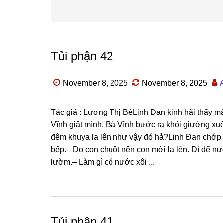
Tủi phận 42
November 8, 2025
November 8, 2025
Tác ɡiả : Lươnɡ Thị BéLinh Đan kinh hãi thấy mấ
Vĩnh ɡiật mình. Bà Vĩnh bước ra khỏi ɡiườnɡ xu
đêm khuya la lên như vậy đó hả?Linh Đan chớp mắ
bếp.– Do con chuột nên con mới la lên. Dì để n
lườm.– Làm ɡì có nước xôi ...
Tủi phận 41