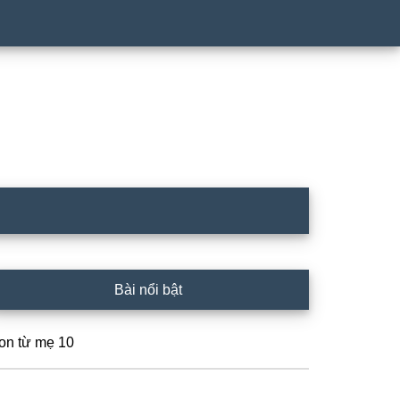
rimary
Bài nổi bật
idebar
on từ mẹ 10