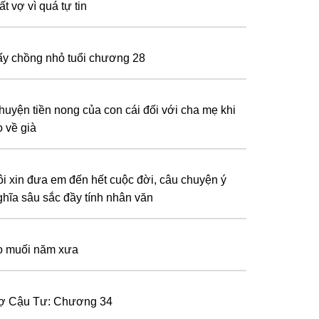
t vợ vì quá tự tin
ấy chồng nhỏ tuổi chương 28
huyện tiền nong của con cái đối với cha mẹ khi
ọ về già
ôi xin đưa em đến hết cuộc đời, câu chuyện ý
ghĩa sâu sắc đầy tính nhân văn
ọ muối năm xưa
ợ Cậu Tư: Chương 34