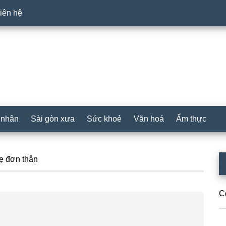
iên hệ
 nhân
Sài gòn xưa
Sức khoẻ
Văn hoá
Ẩm thực
P
ẹ đơn thân
S
C