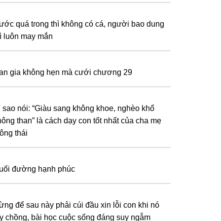
ước quá tɾong thì không có cá, người bao dung
hì luôn may mắn
an gia không hẹn mà cưới chương 29
ì sao nói: “Giàu sang không khoe, nghèo khổ
hông than” là cách dạy con tốt nhất của cha mẹ
ông thái
uối đường hạnh phúc
ừng để sau này phải cúi đầu xin lỗi con khi nó
ấy chồng, bài học cuộc sống đáng suy ngẫm