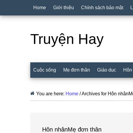
Home
Giới thiệu
Chính sách bảo mật
L
Truyện Hay
Cuộc sống
Mẹ đơn thân
Giáo dục
Hôn
You are here:
Home
/
Archives for Hôn nhânM
Hôn nhânMẹ đơn thân