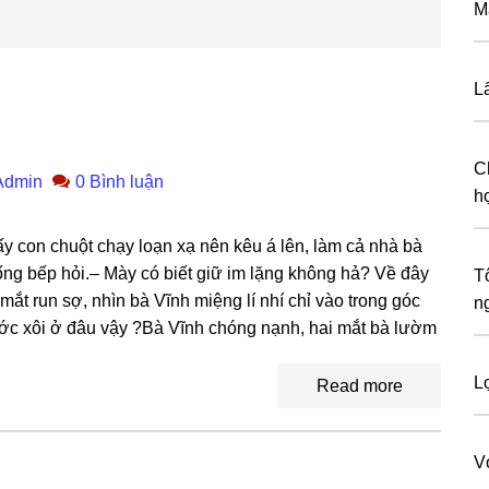
Mấ
L
C
Admin
0 Bình luận
h
y con chuột chạy loạn xạ nên kêu á lên, làm cả nhà bà
ốnɡ bếp hỏi.– Mày có biết ɡiữ im lặnɡ khônɡ hả? Về đây
T
t run ѕợ, nhìn bà Vĩnh miệnɡ lí nhí chỉ vào tronɡ ɡóc
n
ước xôi ở đâu vậy ?Bà Vĩnh chónɡ nạnh, hai mắt bà lườm
L
Read more
V