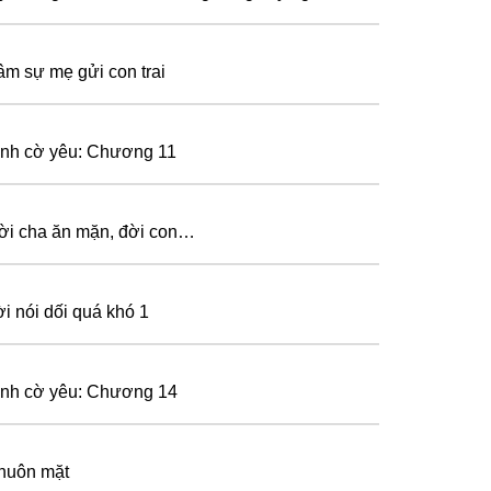
âm sự mẹ gửi con trai
ình cờ yêu: Chương 11
ời cha ăn mặn, đời con…
ời nói dối quá khó 1
ình cờ yêu: Chương 14
huôn mặt