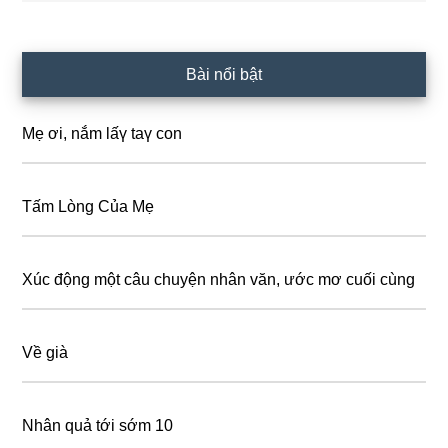
Primary
Bài nổi bật
Sidebar
Mẹ ơi, nắm lấү taү con
Tấm Lòng Của Mẹ
Xúc động một câu chuyện nhân văn, ước mơ cuối cùng
Về già
Nhân quả tới sớm 10