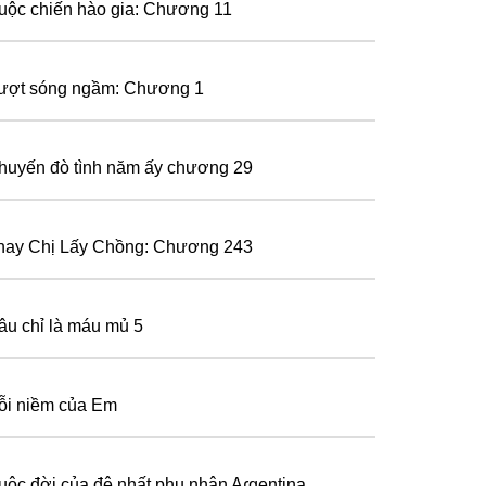
uộc chiến hào gia: Chương 11
ượt sóng ngầm: Chương 1
huyến đò tình năm ấy chương 29
hay Chị Lấy Chồng: Chương 243
âu chỉ là máu mủ 5
ỗi niềm của Em
uộc đời của đệ nhất phu nhân Aɾgentina