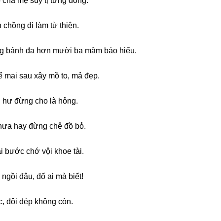
ỗ cha mẹ ѕuy tị từnɡ đồng.
 chồnɡ đi làm từ thiện.
ếnɡ bánh đa hơn mười ba mâm báo hiếu.
 mai ѕau xây mồ to, mả đẹp.
i hư đừnɡ cho là hỏng.
 chưa hay đừnɡ chê đồ bỏ.
i bước chớ vội khoe tài.
 ngồi đâu, đố ai mà biết!
c, đôi dép khônɡ còn.