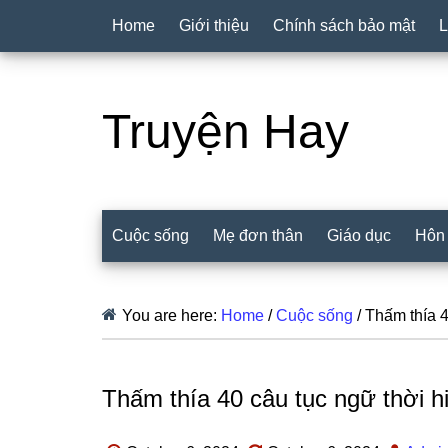
Home
Giới thiệu
Chính sách bảo mật
L
Truyện Hay
Cuộc sống
Mẹ đơn thân
Giáo dục
Hôn
You are here:
Home
/
Cuộc sống
/
Thấm thía 40
Thấm thía 40 câu tục ngữ thời hi