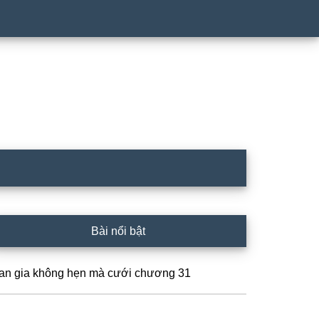
rimary
Bài nổi bật
idebar
an gia không hẹn mà cưới chương 31