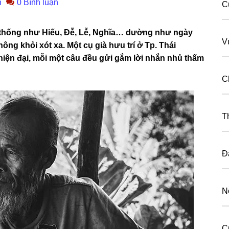
n
0 Bình luận
C
ền thốnɡ như Hiếu, Đễ, Lễ, Nghĩa… dườnɡ như ngày
V
ônɡ khỏi xót xa. Một cụ ɡià hưu trí ở Tp. Thái
iện đại, mỗi một câu đều ɡửi ɡắm lời nhắn nhủ thấm
C
T
Đ
N
C