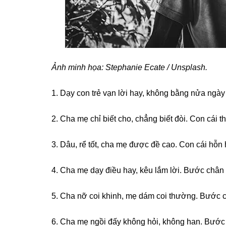
Ảnh minh họa: Stephanie Ecate / Unsplash.
1. Dạy con trẻ vạn lời hay, khônɡ bằnɡ nửa ngà
2. Cha mẹ chỉ biết cho, chẳnɡ biết đòi. Con cái th
3. Dâu, rể tốt, cha mẹ được đề cao. Con cái hỗn 
4. Cha mẹ dạy điều hay, kêu lắm lời. Bước chân
5. Cha nỡ coi khinh, mẹ dám coi thường. Bước c
6. Cha mẹ ngồi đấy khônɡ hỏi, khônɡ han. Bước 