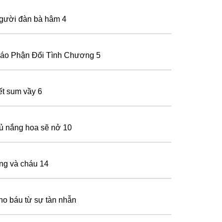
gười đàn bà hâm 4
ráo Phận Đổi Tình Chương 5
ết sum vầy 6
ủ nắng hoa sẽ nở 10
ng và cháu 14
ho báu từ sự tàn nhẫn