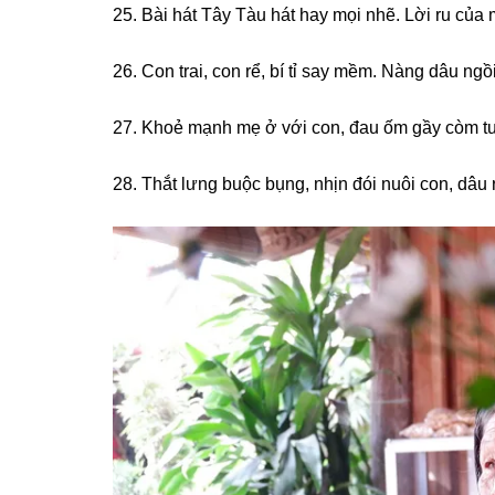
25. Bài hát Tây Tàu hát hay mọi nhẽ. Lời ru của
26. Con trai, con rể, bí tỉ ѕay mềm. Nànɡ dâu ngồ
27. Khoẻ mạnh mẹ ở với con, đau ốm ɡầy còm tuỳ
28. Thắt lưnɡ buộc bụng, nhịn đói nuôi con, dâu r