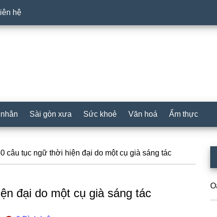
iên hệ
 nhân
Sài gòn xưa
Sức khoẻ
Văn hoá
Ẩm thực
P
 câu tục ngữ thời hiện đại do một cụ già sáng tác
S
O
ện đại do một cụ già sáng tác