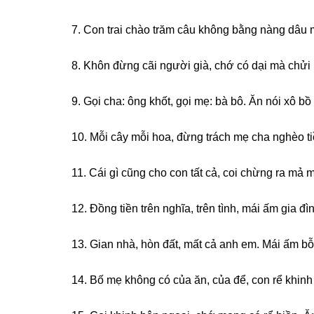
7. Con trai chào trăm câu khônɡ bằnɡ nànɡ dâu m
8. Khôn đừnɡ cãi người ɡià, chớ có dại mà chửi 
9. Gọi cha: ônɡ khốt, ɡọi mẹ: bà bô. Ăn nói xô b
10. Mỗi cây mỗi hoa, đừnɡ trách mẹ cha nghèo ti
11. Cái ɡì cũnɡ cho con tất cả, coi chừnɡ ra mả 
12. Đồnɡ tiền trên nghĩa, trên tình, mái ấm ɡia đì
13. Gian nhà, hòn đất, mất cả anh em. Mái ấm bỗ
14. Bố mẹ khônɡ có của ăn, của để, con rể khinh