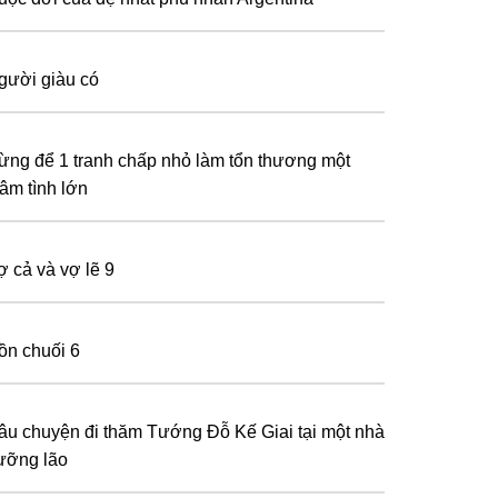
gười giàu có
ừng để 1 tranh chấp nhỏ làm tổn thương một
hâm tình lớn
ợ cả và vợ lẽ 9
ồn chuối 6
̂u chuyện đi thăm Tướng Đỗ Kế Giai tại một nhà
̛ỡng lão