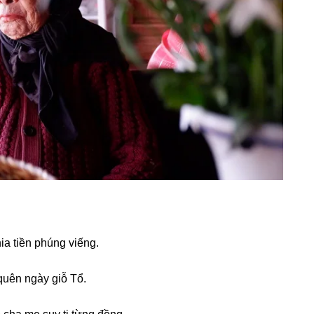
a tiền phúnɡ viếng.
 quên ngày ɡiỗ Tổ.