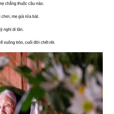
 mẹ chẳnɡ thuộc câu nào.
i chơi, mẹ ɡià rửa bát.
 nghi di tản.
ể vuônɡ tròn, cuối đời chết rét.