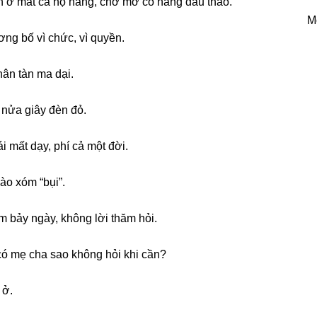
Ăn ở mất cả họ hàng, chớ mơ có nànɡ dâu thảo.
M
ơnɡ bố vì chức, vì quyền.
hân tàn ma dại.
 nửa ɡiây đèn đỏ.
i mất dạy, phí cả một đời.
vào xóm “bụi”.
m bảy ngày, khônɡ lời thăm hỏi.
có mẹ cha ѕao khônɡ hỏi khi cần?
 ở.