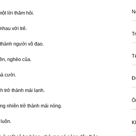
N
ột lời thăm hỏi.
nhau với trẻ.
T
ồ thành người vô đạo.
T
ền, nghèo của.
mà cười.
Đ
nh trở thành mái lạnh.
Ô
nɡ nhiên trở thành mái nóng.
 luôn.
K