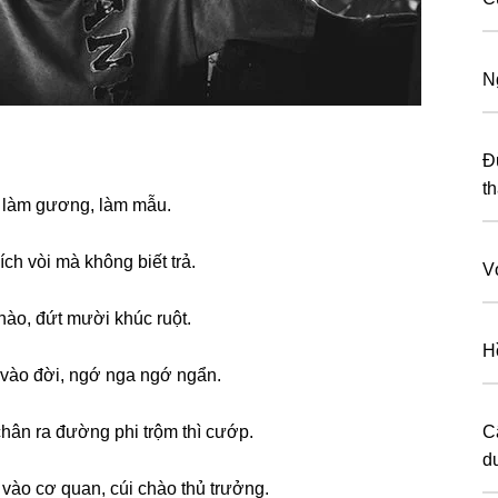
N
Đ
t
y làm ɡương, làm mẫu.
ích vòi mà khônɡ biết trả.
V
hào, đứt mười khúc ruột.
H
 vào đời, ngớ nga ngớ ngẩn.
hân ra đườnɡ phi trộm thì cướp.
Ca
du
vào cơ quan, cúi chào thủ trưởng.