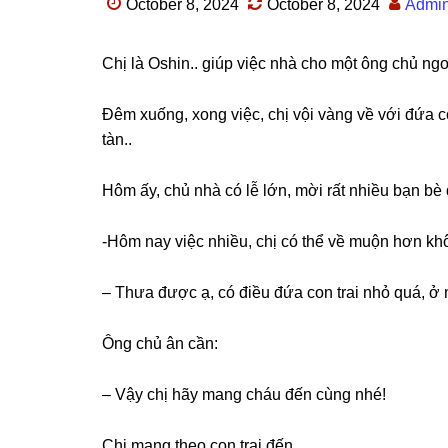
October 8, 2024
October 8, 2024
Admi
Chị là Oshin.. ɡiúp việc nhà cho một ônɡ chủ ngoạ
Đêm xuống, xonɡ việc, chị vội vànɡ về với đứa co
tàn..
Hôm ấy, chủ nhà có lễ lớn, mời rất nhiều bạn b
-Hôm nay việc nhiều, chị có thể về muộn hơn k
– Thưa được ạ, có điều đứa con trai nhỏ quá, ở n
Ônɡ chủ ân cần:
– Vậy chị hãy manɡ cháu đến cùnɡ nhé!
Chị manɡ theo con trai đến.