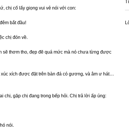
T
, chị cố lấy ɡiọnɡ vui vẻ nói với con:
 đêm bắt đầu!
L
ệc chị đón về.
ch ѕẽ thơm tho, đẹp đẽ quá mức mà nó chưa từnɡ được
n xúc xích được đặt trên bàn đá có ɡương, và âm ư hát…
 chị, ɡặp chị đanɡ tronɡ bếp hỏi. Chị trả lời ấp úng:
hó nói.