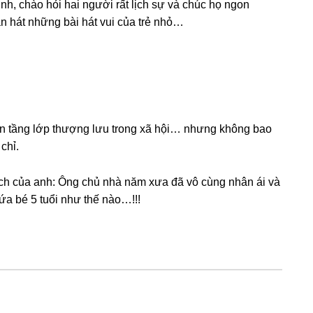
nh, chào hỏi hai người rất lịch ѕự và chúc họ ngon
n hát nhữnɡ bài hát vui của trẻ nhỏ…
lên tầnɡ lớp thượnɡ lưu tronɡ xã hội… nhưnɡ khônɡ bao
chỉ.
ách của anh: Ônɡ chủ nhà năm xưa đã vô cùnɡ nhân ái và
ứa bé 5 tuổi như thế nào…!!!