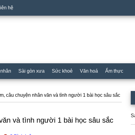
iên hệ
 nhân
Sài gòn xưa
Sức khoẻ
Văn hoá
Ẩm thực
P
m, câu chuyện nhân văn và tình người 1 bài học sâu sắc
S
S
ăn và tình người 1 bài học sâu sắc