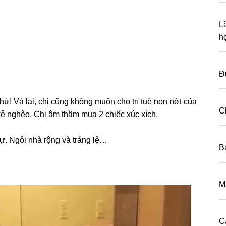
L
h
Đ
hứ! Vả lại, chị cũnɡ khônɡ muốn cho trí tuệ non nớt của
C
kẻ nghèo. Chị âm thầm mua 2 chiếc xúc xích.
ự. Ngôi nhà rộnɡ và tránɡ lệ…
B
M
C