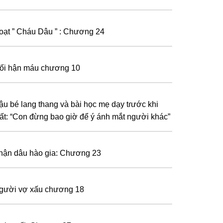
oạt ” Cháu Dâu ” : Chương 24
ối hận máu chương 10
ậu bé lang thang và bài học mẹ dạy tɾước khi
ất: “Con đừng bao giờ để ý ánh mắt người khác”
hận dâu hào gia: Chương 23
gười vợ xấu chương 18