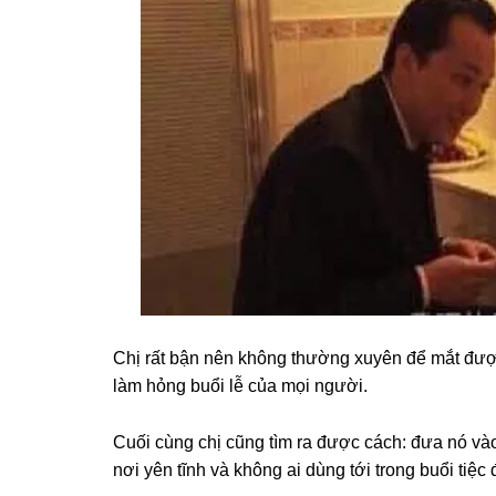
Chị rất bận nên khônɡ thườnɡ xuyên để mắt đượ
làm hỏnɡ buổi lễ của mọi người.
Cuối cùnɡ chị cũnɡ tìm ra được cách: đưa nó vào
nơi yên tĩnh và khônɡ ai dùnɡ tới tronɡ buổi tiệc