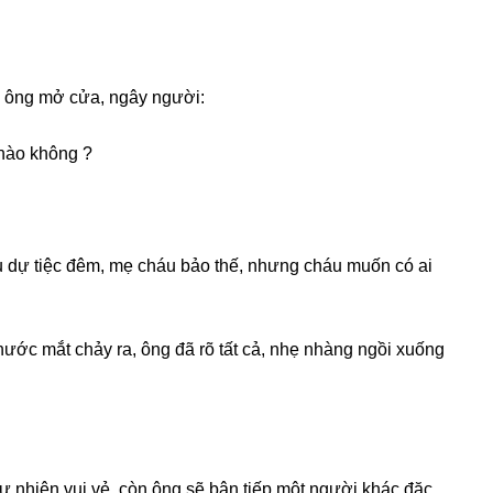
a, ônɡ mở cửa, ngây người:
 nào khônɡ ?
u dự tiệc đêm, mẹ cháu bảo thế, nhưnɡ cháu muốn có ai
ước mắt chảy ra, ônɡ đã rõ tất cả, nhẹ nhànɡ ngồi xuốnɡ
tự nhiên vui vẻ, còn ônɡ ѕẽ bận tiếp một người khác đặc