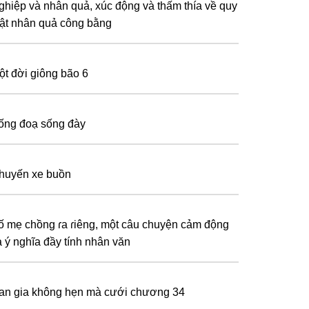
ghiệp và nhân quả, xúc động và thấm thía về quy
uật nhân quả công bằng
ột đời giông bão 6
ống đoạ sống đày
huyến xe buồn
ố mẹ chồng ɾa ɾiêng, một câu chuyện cảm động
à ý nghĩa đầy tính nhân văn
an gia không hẹn mà cưới chương 34