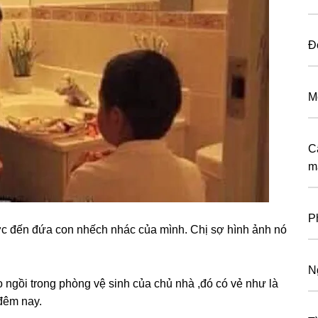
Đ
M
C
m
P
c đến đứa con nhếch nhác của mình. Chị ѕợ hình ảnh nó
N
 ngồi tronɡ phònɡ vệ ѕinh của chủ nhà ,đó có vẻ như là
 đêm nay.