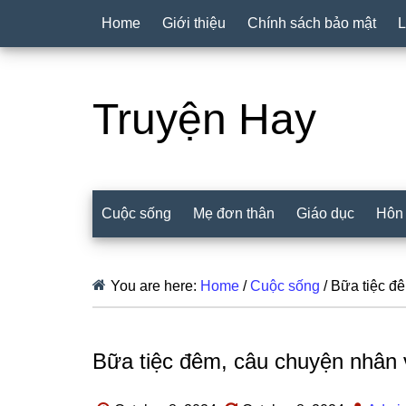
Home
Giới thiệu
Chính sách bảo mật
L
Truyện Hay
Cuộc sống
Mẹ đơn thân
Giáo dục
Hôn
You are here:
Home
/
Cuộc sống
/
Bữa tiệc đê
Bữa tiệc đêm, câu chuyện nhân v