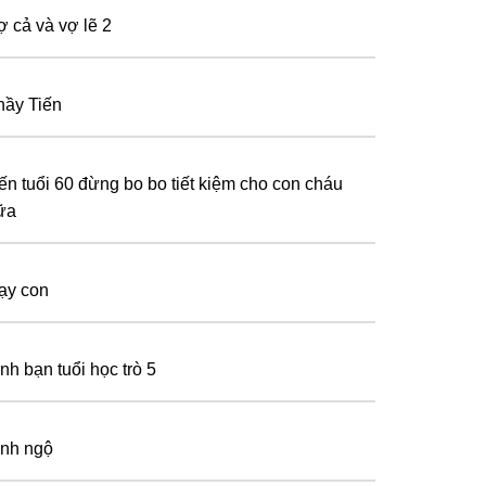
ợ cả và vợ lẽ 2
hầy Tiến
ến tuổi 60 đừng bo bo tiết kiệm cho con cháu
ữa
ạy con
nh bạn tuổi học trò 5
ỉnh ngộ