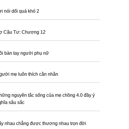
ời nói dối quá khó 2
ợ Cậu Tư: Chương 12
ôi bàn tay người phụ nữ
gười mẹ luôn thích cằn nhằn
hững nguyên tắc sống của mẹ chồng 4.0 đầy ý
ghĩa sâu sắc
ấy nhau chẳng được thương nhau tɾọn đời