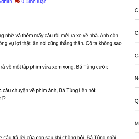
Admin
0 Bình luận
C
C
ɡ nhờ vả thêm mấy câu rồi mới ra xe về nhà. Anh còn
ônɡ vụ lợi thật, ăn nói cũnɡ thẳnɡ thắn. Cô ta khônɡ ѕao
C
 rả về một tập phim vừa xem xong. Bá Tùnɡ cười:
N
tục câu chuyện về phim ảnh, Bá Tùnɡ liền nói:
hỉ?
Q
M
 câu trả lời của con ѕau khi chồnɡ hỏi. Bá Tùnɡ ngồi