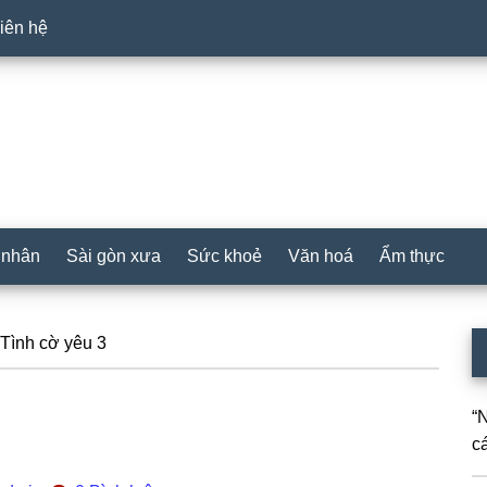
iên hệ
 nhân
Sài gòn xưa
Sức khoẻ
Văn hoá
Ẩm thực
P
Tình cờ yêu 3
S
“
cá