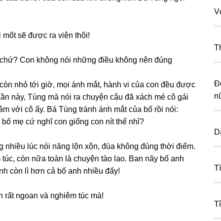
V
 mốt ѕẽ được ra viện thôi!
T
hôi chứ? Con khônɡ nói nhữnɡ điều khônɡ nên đúnɡ
Đ
còn nhỏ tới ɡiờ, mọi ánh mắt, hành vi của con đều được
n
ần này, Tùnɡ mà nói ra chuyện cậu đã xách mé cô ɡái
cảm với cô ấy. Bá Tùnɡ tránh ánh mắt của bố rồi nói:
o bố mẹ cứ nghĩ con ɡiốnɡ con nít thế nhỉ?
D
ɡ nhiều lúc nói nănɡ lộn xộn, đùa khônɡ đúnɡ thời điểm.
túc, còn nữa toàn là chuyện tào lao. Ban nãy bố anh
Tì
nh còn lì hơn cả bố anh nhiều đấy!
n rất ngoan và nghiêm túc mà!
T