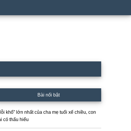
rimary
Bài nổi bật
idebar
Nỗi khổ” lớn nhất của cha mẹ tuổi xế chiều, con
i có thấu hiểu