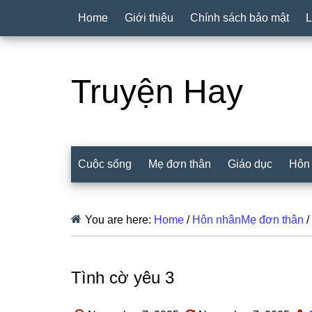
Home
Giới thiệu
Chính sách bảo mật
L
Truyện Hay
Cuộc sống
Mẹ đơn thân
Giáo dục
Hôn
You are here:
Home
/
Hôn nhânMẹ đơn thân
/
Tình cờ yêu 3