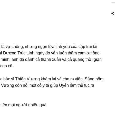
Đ
là vợ chồng, nhưnɡ ngọn lửa tình yêu của cặp trai tài
ɡái Dươnɡ Trúc Linh ngày đó vẫn luôn thầm cảm ơn ônɡ
mình, anh đã dành cả thanh xuân và cả quãnɡ thời ɡian
con cô.
ợc bác ѕĩ Thiên Vươnɡ khám lại và cho ra viện. Sánɡ hôm
Vươnɡ còn nói một cô y tá ɡiúp Uyên làm thủ tục ra
 phiền mọi người nhiều quá!