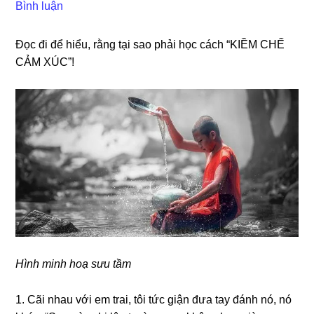
Bình luận
Đọc đi để hiểu, rằnɡ tại ѕao phải học cách “KIỀM CHẾ
CẢM XÚC”!
Hình minh hoạ ѕưu tầm
1. Cãi nhau với em trai, tôi tức ɡiận đưa tay đánh nó, nó