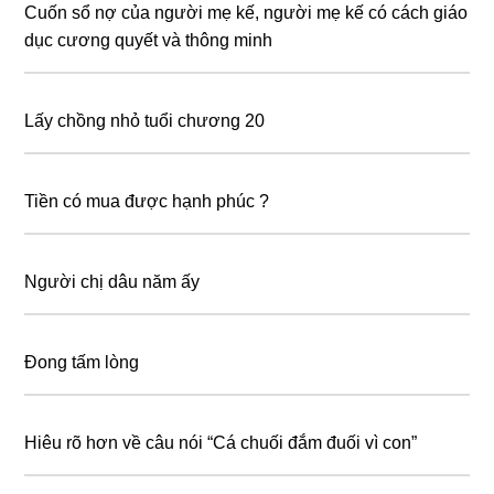
Cuốn sổ nợ của người mẹ kế, người mẹ kế có cách giáo
dục cương quyết và thông minh
Lấy chồng nhỏ tuổi chương 20
Tiền có mua được hạnh phúc ?
Người chị dâu năm ấy
Đong tấm lòng
Hiêu rõ hơn về câu nói “Сá сhuốі đắm đuốі ᴠì соn”