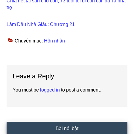
Chia hết tài sản cho con, 73 tuổi tôi bị con cái ‘đá’ ra nhà
trọ
Làm Dâu Nhà Giàu: Chương 21
Chuyên mục:
Hôn nhân
Reader
Leave a Reply
Interactions
You must be
logged in
to post a comment.
Primary
Bài nổi bật