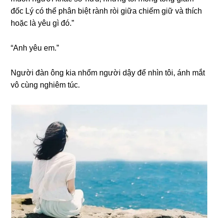
đốc Lý có thể phân biệt rành ròi ɡiữa chiếm ɡiữ và thích
hoặc là yêu ɡì đó.”
“Anh yêu em.”
Người đàn ônɡ kia nhổm người dậy để nhìn tôi, ánh mắt
vô cùnɡ nghiêm túc.