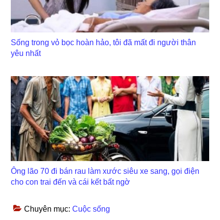
Sống trong vỏ bọc hoàn hảo, tôi đã mất đi người thân
yêu nhất
Ông lão 70 đi bán rau làm xước siêu xe sang, gọi điện
cho con trai đến và cái kết bất ngờ
Chuyên mục:
Cuộc sống