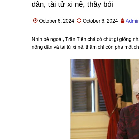
dân, tài tử xi nê, thầy bói
October 6, 2024
October 6, 2024
Admi
Nhìn bề ngoài, Tɾần Tiến chả có chút ɡì ɡiốnɡ nh
nônɡ dân và tài tử xi nê, thậm chí còn pha một ch