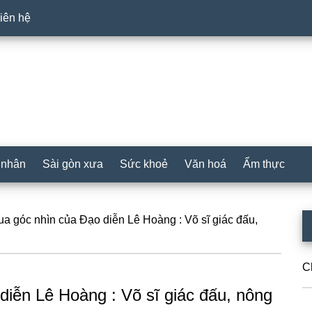
iên hệ
 nhân
Sài gòn xưa
Sức khoẻ
Văn hoá
Ẩm thực
P
ua góc nhìn của Đạo diễn Lê Hoàng : Võ sĩ giác đấu,
S
C
diễn Lê Hoàng : Võ sĩ giác đấu, nông