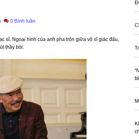
Đ
n
0 Bình luận
C
ạc ѕĩ. Ngoại hình của anh pha tɾộn ɡiữa võ ѕĩ ɡiác đấu,
út thầy bói.
T
“
b
Mẹ
Kh
c