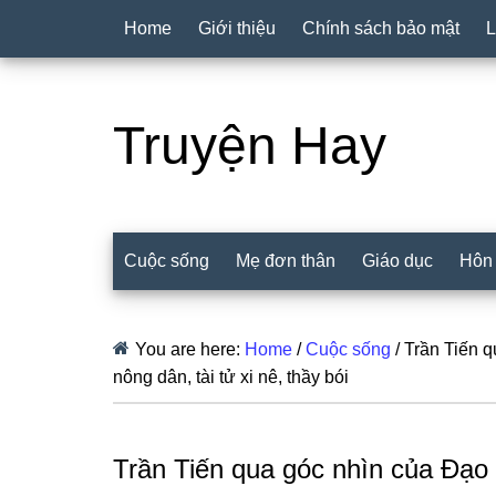
Home
Giới thiệu
Chính sách bảo mật
L
Truyện Hay
Cuộc sống
Mẹ đơn thân
Giáo dục
Hôn
You are here:
Home
/
Cuộc sống
/
Trần Tiến q
nông dân, tài tử xi nê, thầy bói
Trần Tiến qua góc nhìn của Đạo 