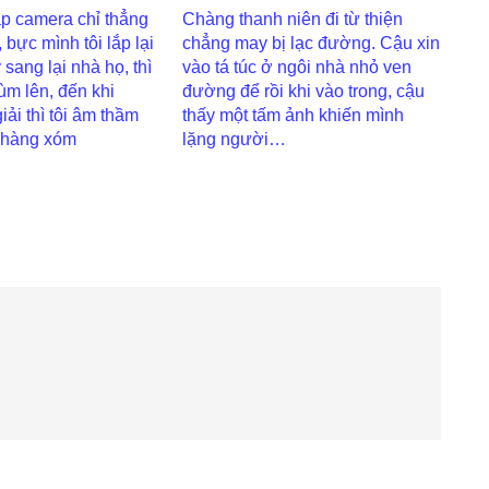
p camera chỉ thẳng
Chàng thanh niên đi từ thiện
 bực mình tôi lắp lại
chẳng may bị lạc đường. Cậu xin
 sang lại nhà họ, thì
vào tá túc ở ngôi nhà nhỏ ven
ùm lên, đến khi
đường để rồi khi vào trong, cậu
ải thì tôi âm thầm
thấy một tấm ảnh khiến mình
 hàng xóm
lặng người…