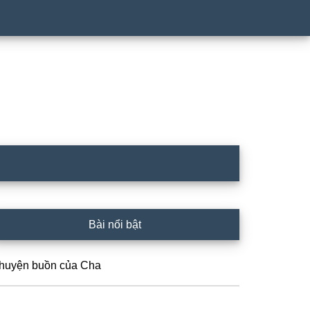
rimary
Bài nổi bật
idebar
huyện buồn của Cha