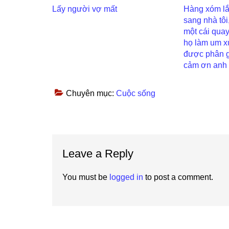
Lấy người vợ mất
Hàng xóm lắ
sang nhà tôi,
một cái quay
họ làm um x
được phân gi
cảm ơn anh
Chuyên mục:
Cuộc sống
Reader
Leave a Reply
Interactions
You must be
logged in
to post a comment.