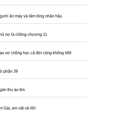
gười ăn mày và tấm lòng nhân hậu
hủ nợ là chồng chương 11
ạo vợ chồng học cả đời cũng không hết!
ủi phận 39
gàn thu áo tím
m Gái, em vất vả rồi!