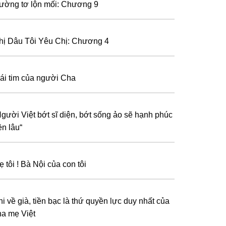
ường tơ lộn mối: Chương 9
hị Dâu Tôi Yêu Chị: Chương 4
rái tim của người Cha
Người Việt bớt sĩ diện, bớt sống ảo sẽ hạnh phúc
ền lâu“
 tôi ! Bà Nội của con tôi
i về già, tiền bạc là thứ quyền lực duy nhất của
ha mẹ Việt