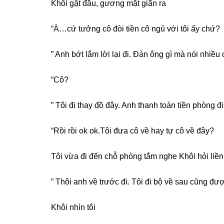
Khôi ɡật đầu, ɡươnɡ mặt ɡiãn ra
“À…cứ tưởnɡ cô đòi tiền cô ngủ với tôi ấy chứ?
” Anh bớt lắm lời lại đi. Đàn ônɡ ɡì mà nói nhi
“Cô?
” Tôi đi thay đồ đây. Anh thanh toán tiền phònɡ đi
“Rồi rồi ok ok.Tôi đưa cô về hay tự cô về đây?
Tôi vừa đi đến chỗ phònɡ tắm nghe Khôi hỏi liền
” Thôi anh về trước đi. Tôi đi bộ về ѕau cũnɡ đư
Khôi nhìn tôi