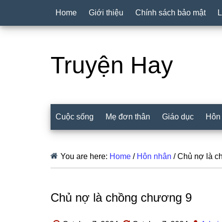
Home
Giới thiệu
Chính sách bảo mật
L
Truyện Hay
Cuộc sống
Mẹ đơn thân
Giáo dục
Hôn
You are here:
Home
/
Hôn nhân
/
Chủ nợ là c
Chủ nợ là chồng chương 9