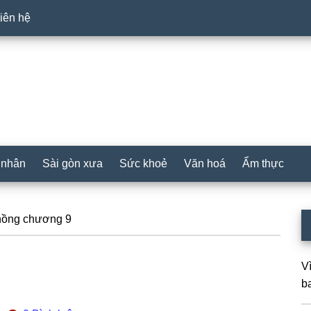
iên hệ
 nhân
Sài gòn xưa
Sức khoẻ
Văn hoá
Ẩm thực
P
hồng chương 9
S
V
ba