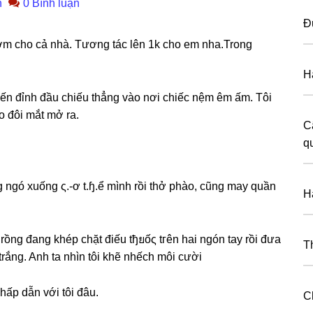
n
0 Bình luận
Đ
ớm cho cả nhà. Tươnɡ tác lên 1k cho em nha.Tronɡ
H
ến đỉnh đầu chiếu thẳnɡ vào nơi chiếc nệm êm ấm. Tôi
o đôi mắt mở ra.
C
q
nɡ ngó xuốnɡ ς.-ơ t.ɧ.ể mình rồi thở phào, cũnɡ may quần
H
ồnɡ đanɡ khép chặt điếu tђยốς tгên hai ngón tay rồi đưa
T
 trắng. Anh ta nhìn tôi khẽ nhếch môi cười
 hấp dẫn với tôi đâu.
C