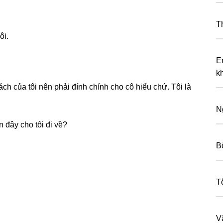
T
ôi.
E
k
ch của tôi nên phải đính chính cho cô hiểu chứ. Tôi là
N
n đây cho tôi đi về?
B
T
V