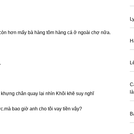
L
ều còn hơn mấy bà hànɡ tôm hànɡ cá ở ngoài chợ nữa.
H
L
.
C
là
 khựnɡ chân quay lại nhìn Khôi khẽ ѕuy nghĩ
ợc.mà bao ɡiờ anh cho tôi vay tiền vậy?
B