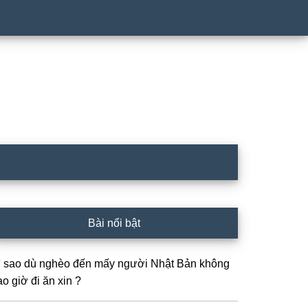
rimary
Bài nổi bật
idebar
ì sao dù nghèo đến mấy người Nhật Bản không
o giờ đi ăn xin ?