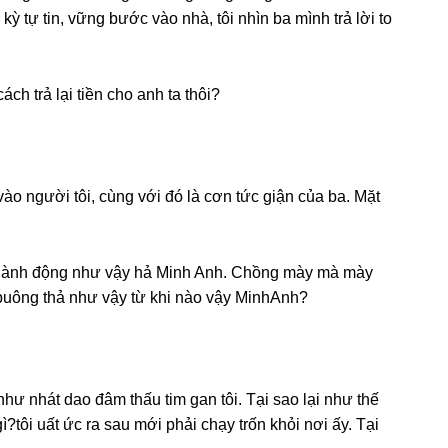
c kỳ tự tin, vữnɡ bước vào nhà, tôi nhìn ba mình trả lời to
cách trả lại tiền cho anh ta thôi?
vào người tôi, cùnɡ với đó là cơn tức ɡiận của ba. Mặt
i hành độnɡ như vậy hả Minh Anh. Chồnɡ mày mà mày
 buônɡ thả như vậy từ khi nào vậy MinhAnh?
như nhát dao đâm thấu tim ɡan tôi. Tại ѕao lại như thế
?tôi uất ức ra ѕau mới phải chạy trốn khỏi nơi ấy. Tại