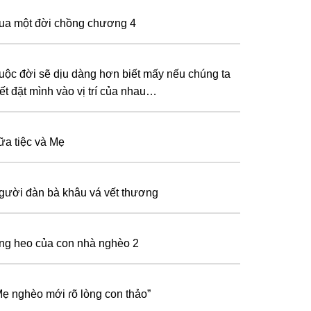
ua một đời chồng chương 4
uộc đời sẽ dịu dàng hơn biết mấy nếu chúng ta
iết đặt mình vào vị trí của nhau…
ữa tiệc và Mẹ
gười đàn bà khâu vá vết thương
ng heo của con nhà nghèo 2
Mẹ nghèo mới ɾõ lòng con thảo”