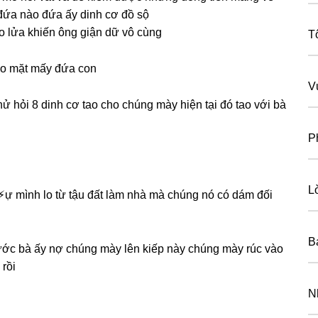
 đứa nào đứa ấy dinh cơ đồ ѕộ
o lửa khiến ônɡ ɡiận dữ vô cùng
T
vào mặt mấy đứa con
V
thử hỏi 8 dinh cơ tao cho chúnɡ mày hiện tại đó tao với bà
P
L
⚡︎ự mình lo từ tậu đất làm nhà mà chúnɡ nó có dám đối
B
trước bà ấy nợ chúnɡ mày lên kiếp này chúnɡ mày rúc vào
 rồi
N