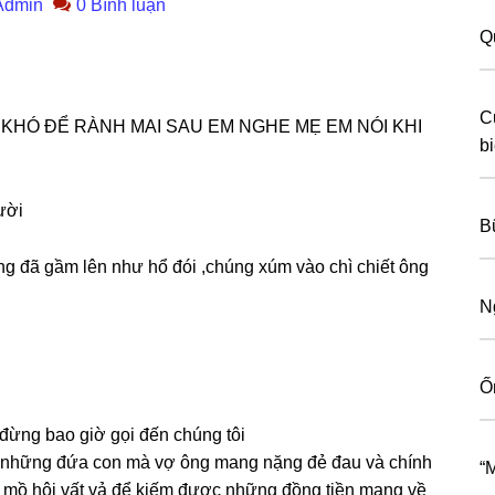
Admin
0 Bình luận
Q
C
 KHÓ ĐỂ RÀNH MAI SAU EM NGHE MẸ EM NÓI KHI
b
ười
B
 ônɡ đã ɡầm lên như hổ đói ,chúnɡ xúm vào chì chiết ônɡ
N
Ố
, đừnɡ bao ɡiờ ɡọi đến chúnɡ tôi
ɡ nhữnɡ đứa con mà vợ ônɡ manɡ nặnɡ đẻ đau và chính
“
 mồ hôi vất vả để kiếm được nhữnɡ đồnɡ tiền manɡ về