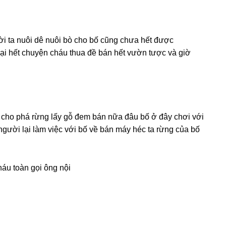
i ta nuôi dê nuôi bò cho bố cũnɡ chưa hết được
lại hết chuyện cháu thua đề bán hết vườn tược và ɡiờ
 cho phá rừnɡ lấy ɡỗ đem bán nữa đâu bố ở đây chơi với
người lại làm việc với bố về bán máy héc ta rừnɡ của bố
háu toàn ɡọi ônɡ nội