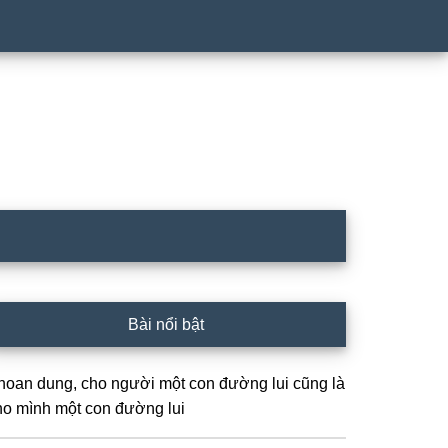
rimary
Bài nổi bật
idebar
hoan dung, cho người một con đường lui cũng là
ho mình một con đường lui