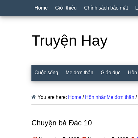
Home
Giới thiệu
Chính sách bảo mật
L
Truyện Hay
Cuộc sống
Mẹ đơn thân
Giáo dục
Hôn
You are here:
Home
/
Hôn nhânMẹ đơn thân
/
Chuyện bà Đác 10