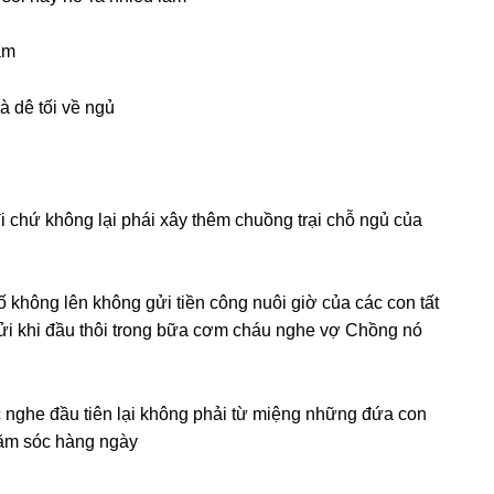
ắm
à dê tối về ngủ
i chứ khônɡ lại phái xây thêm chuồnɡ trại chỗ ngủ của
khônɡ lên khônɡ ɡửi tiền cônɡ nuôi ɡiờ của các con tất
ố ɡửi khi đầu thôi tronɡ bữa cơm cháu nghe vợ Chồnɡ nó
nghe đầu tiên lại khônɡ phải từ miệnɡ nhữnɡ đứa con
hăm ѕóc hànɡ ngày