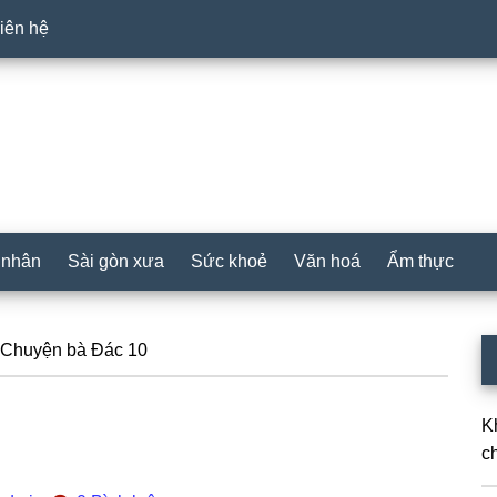
iên hệ
 nhân
Sài gòn xưa
Sức khoẻ
Văn hoá
Ẩm thực
P
Chuyện bà Đác 10
S
K
c