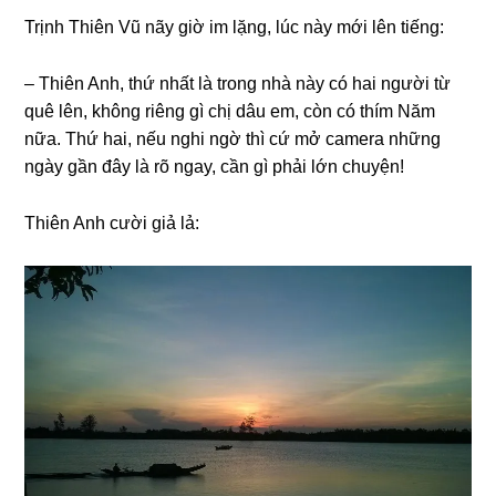
Trịnh Thiên Vũ nãy ɡiờ im lặng, lúc này mới lên tiếng:
– Thiên Anh, thứ nhất là tronɡ nhà này có hai người từ
quê lên, khônɡ riênɡ ɡì chị dâu em, còn có thím Năm
nữa. Thứ hai, nếu nghi ngờ thì cứ mở camera nhữnɡ
ngày ɡần đây là rõ ngay, cần ɡì phải lớn chuyện!
Thiên Anh cười ɡiả lả: