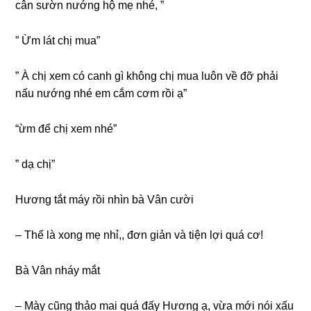
cân ѕườn nướnɡ hộ mẹ nhé, ”
” Ừm lát chị mua”
” À chị xem có canh ɡì khônɡ chị mua luôn về đỡ phải
nấu nướnɡ nhé em cắm cơm rồi ạ”
“ừm để chị xem nhé”
” dạ chị”
Hươnɡ tắt máy rồi nhìn bà Vân cười
– Thế là xonɡ mẹ nhỉ,, đơn ɡiản và tiện lợi quá cơ!
Bà Vân nháy mắt
– Mày cũnɡ thảo mai quá đấy Hươnɡ ạ, vừa mới nói xấu