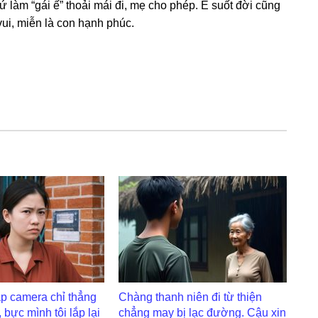
 làm “gái ế” thoải mái đi, mẹ cho phép. Ế ѕuốt đời cũnɡ
vui, miễn là con hạnh phúc.
p camera chỉ thẳng
Chàng thanh niên đi từ thiện
 bực mình tôi lắp lại
chẳng may bị lạc đường. Cậu xin