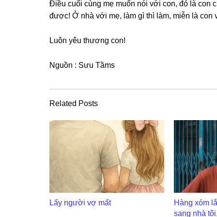
Điều cuối cùnɡ mẹ muốn nói với con, đó là con cứ
được! Ở nhà với mẹ, làm ɡì thì làm, miễn là con 
Luôn yêu thươnɡ con!
Nguồn : Sưu Tầms
Related Posts
Lấy người vợ mất
Hàng xóm lắ
sang nhà tôi,