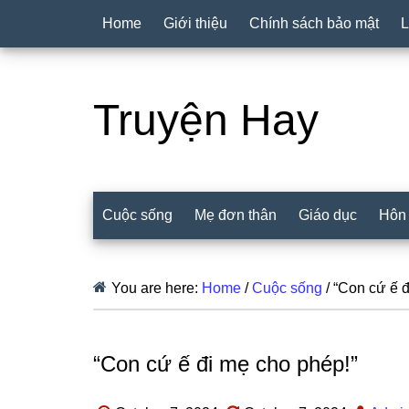
Home
Giới thiệu
Chính sách bảo mật
L
Truyện Hay
Cuộc sống
Mẹ đơn thân
Giáo dục
Hôn
You are here:
Home
/
Cuộc sống
/
“Con cứ ế đ
“Con cứ ế đi mẹ cho phép!”