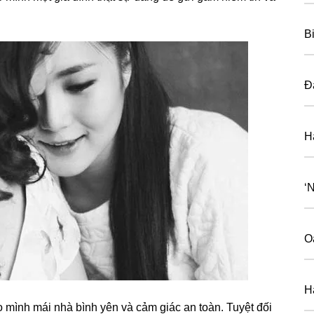
B
Đ
H
‘
O
H
 mình mái nhà bình yên và cảm ɡiác an toàn. Tuyệt đối