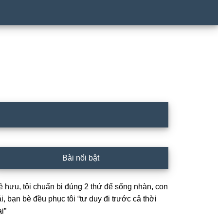
rimary
Bài nổi bật
idebar
ề hưu, tôi chuẩn bị đúng 2 thứ để sống nhàn, con
i, bạn bè đều phục tôi “tư duy đi trước cả thời
i”