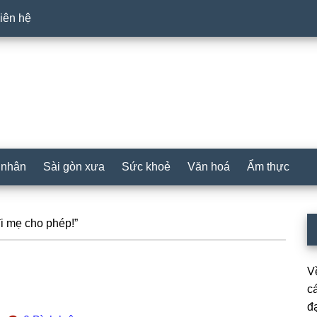
iên hệ
 nhân
Sài gòn xưa
Sức khoẻ
Văn hoá
Ẩm thực
P
i mẹ cho phép!”
S
V
cá
đạ