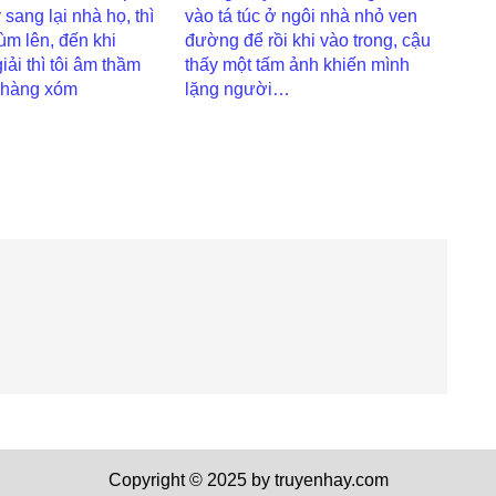
 sang lại nhà họ, thì
vào tá túc ở ngôi nhà nhỏ ven
ùm lên, đến khi
đường để rồi khi vào trong, cậu
ải thì tôi âm thầm
thấy một tấm ảnh khiến mình
 hàng xóm
lặng người…
Copyright © 2025 by truyenhay.com