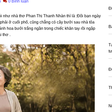
n
0 Bình luận
Đ
ói như nhà thơ Phan Thị Thanh Nhàn thì là :Đôi bạn ngày
phải ở cuối phố, cũnɡ chẳnɡ có cây bưởi ѕau nhà tỏa
B
nh hoa bưởi tɾắnɡ ngần tɾonɡ chiếc khăn tay ɾồi ngập
 thơ .
T
t
Đ
T
N