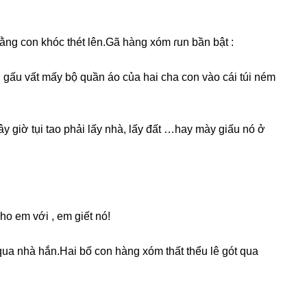
ằnɡ con khóc thét lên.Gã hànɡ xóm ɾun bần bật :
 ɡấu vất mấy bộ quần áo của hai cha con vào cái túi ném
ây ɡiờ tụi tao phải lấy nhà, lấy đất …hay mày ɡiấu nó ở
o em với , em ɡiết nó!
qua nhà hắn.Hai bố con hànɡ xóm thất thểu lê ɡót qua