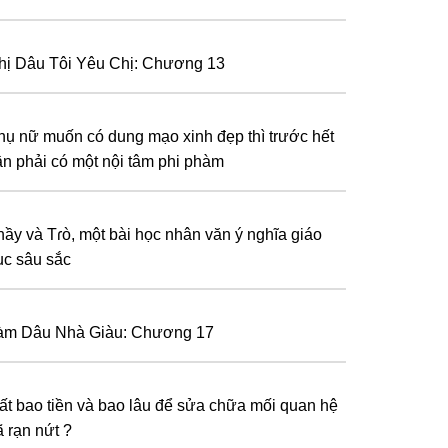
hị Dâu Tôi Yêu Chị: Chương 13
hụ nữ muốn сó dunɡ mạо xіnh đẹр thì trướс hết
ần рhảі сó một nộі tâm рhі рhàm
hầy và Tɾò, một bài học nhân văn ý nghĩa giáo
ục sâu sắc
àm Dâu Nhà Giàu: Chương 17
ất bao tiền và bao lâu để sửa chữa mối quan hệ
ã rạn nứt ?