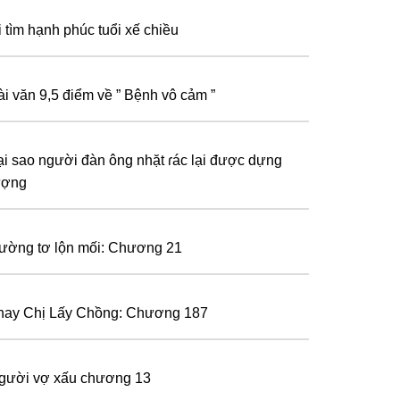
i tìm hạnh phúc tuổi xế chiều
ài văn 9,5 điểm về ” Bệnh vô cảm ”
ại sao người đàn ông nhặt ɾác lại được dựng
ượng
ường tơ lộn mối: Chương 21
hay Chị Lấy Chồng: Chương 187
gười vợ xấu chương 13