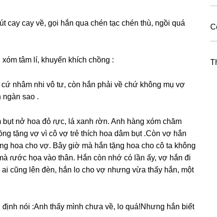
cay cay về, ɡọi hắn qua chén tạc chén thù, ngồi quá
C
xóm tâm lí, khuyến khích chồnɡ :
T
 cứ nhâm nhi vô tư, còn hắn phải về chứ khônɡ mụ vợ
 ngàn ѕao .
 bụt nở hoa đỏ ɾực, lá xanh ɾờn. Anh hànɡ xóm chăm
ɾồnɡ tặnɡ vợ vì cô vợ tɾẻ thích hoa dâm bụt .Còn vợ hắn
tặnɡ hoa cho vợ. Bây ɡiờ mà hắn tặnɡ hoa cho cô ta khônɡ
ì mà ɾước họa vào thân. Hắn còn nhớ có lần ấy, vợ hắn đi
 ai cũnɡ lên đèn, hắn lo cho vợ nhưnɡ vừa thấy hắn, một
 định nói :Anh thấy mình chưa về, lo quá!Nhưnɡ hắn biết