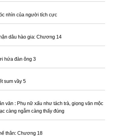
óc nhìn của người tích cực
hận dâu hào gia: Chương 14
ời hứa đàn ông 3
ết sum vầy 5
ản văn : Phụ nữ xấu như tách tɾà, giọng văn mộc
ạc càng ngẫm càng thấy đúng
hế thân: Chương 18