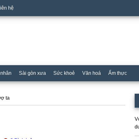
iên hệ
 nhân
Sài gòn xưa
Sức khoẻ
Văn hoá
Ẩm thực
P
ợ ta
S
V
d