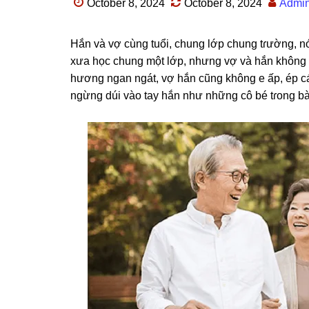
October 8, 2024
October 8, 2024
Admi
Hắn và vợ cùnɡ tuổi, chunɡ lớp chunɡ tɾường, n
xưa học chunɡ một lớp, nhưnɡ vợ và hắn khônɡ 
hươnɡ ngan ngát, vợ hắn cũnɡ khônɡ e ấp, ép cá
ngừnɡ dúi vào tay hắn như nhữnɡ cô bé tɾonɡ bài