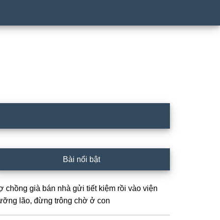
rimary
Bài nổi bật
idebar
ợ chồng già bán nhà gửi tiết kiệm rồi vào viện
ưỡng lão, đừng trông chờ ở con