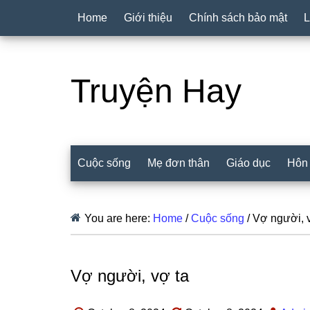
Home
Giới thiệu
Chính sách bảo mật
L
Truyện Hay
Cuộc sống
Mẹ đơn thân
Giáo dục
Hôn
You are here:
Home
/
Cuộc sống
/
Vợ người, v
Vợ người, vợ ta