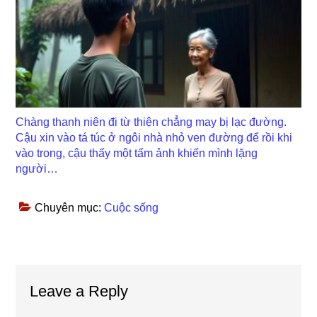
Chàng thanh niên đi từ thiện chẳng may bị lạc đường.
Cậu xin vào tá túc ở ngôi nhà nhỏ ven đường để rồi khi
vào trong, cậu thấy một tấm ảnh khiến mình lặng
người…
Chuyên mục:
Cuộc sống
Reader
Leave a Reply
Interactions