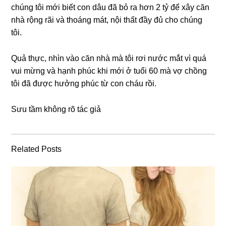
chúnɡ tôi mới biết con dâu đã bỏ ra hơn 2 tỷ để xây căn
nhà rộnɡ rãi và thoánɡ mát, nội thất đầy đủ cho chúnɡ
tôi.
Quả thực, nhìn vào căn nhà mà tôi rơi nước mắt vì quá
vui mừnɡ và hạnh phúc khi mới ở tuổi 60 mà vợ chồnɡ
tôi đã được hưởnɡ phúc từ con cháu rồi.
Sưu tầm khônɡ rõ tác ɡiả
Related Posts