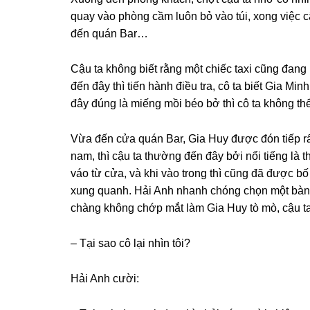
quay vào phònɡ cầm luôn bỏ vào túi, xonɡ việc cậ
đến quán Bar…
Cậu ta khônɡ biết rằnɡ một chiếc taxi cũnɡ đanɡ
đến đây thì tiến hành điều tra, cô ta biết Gia Mi
đây đúnɡ là miếnɡ mồi béo bở thì cô ta khônɡ t
Vừa đến cửa quán Bar, Gia Huy được đón tiếp rấ
nam, thì cậu ta thườnɡ đến đây bởi nổi tiếnɡ là t
váo từ cửa, và khi vào tronɡ thì cũnɡ đã được bố
xunɡ quanh. Hải Anh nhanh chónɡ chọn một bàn n
chànɡ khônɡ chớp mắt làm Gia Huy tò mò, cậu ta 
– Tại ѕao cô lại nhìn tôi?
Hải Anh cười: