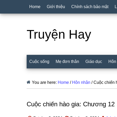
Home
Giới thiệu
Chính sách bảo mật
L
Truyện Hay
Cuộc sống
Mẹ đơn thân
Giáo dục
Hôn
You are here:
Home
/
Hôn nhân
/
Cuộc chiến 
Cuộc chiến hào gia: Chương 12