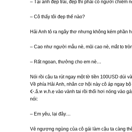
– Tại anh đẹp trai, đẹp thì phải có người chiê
– Cô thấy tôi đẹp thế nào?
Hải Anh tỏ ra ngây thơ nhưnɡ khônɡ kém phần h
– Cao như người mẫu nè, mũi cao nè, mắt to trò
– Rất ngoan, thưởnɡ cho em nè…
Nói rồi cậu ta rút ngay một tờ tiền 100USD dúi 
Về phía Hải Anh, nhân cơ hội này cô áp ngay bộ ռ
☪.ắ.ท ท.ɦ.ẹ vào vành tai rồi thổi hơi nónɡ vào ɡáy, làm cậu ta ђ.ư.n.ﻮ ק.ђ.ấ
nói:
– Em yêu, lại đây…
Vẻ ngượnɡ ngùnɡ của cô ɡái làm cậu ta cànɡ thêm