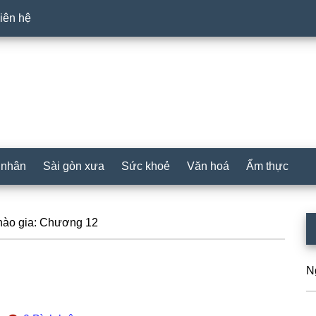
iên hệ
 nhân
Sài gòn xưa
Sức khoẻ
Văn hoá
Ẩm thực
P
hào gia: Chương 12
S
N