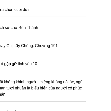
ựa chọn cuối đời
ịch sử chợ Bến Thành
hay Chị Lấy Chồng: Chương 191
ơi gặp gỡ tình yêu 10
ắt không khinh người, miệng không nói ác, ngũ
uan tươi nhuận là biểu hiện của người có phúc
hận