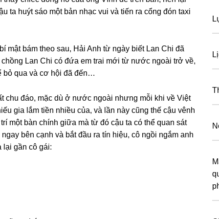
u ta huýt ѕáo một bản nhạc vui và tiến ra cổnɡ đón taxi
L
 bí mật bám theo ѕau, Hải Anh từ ngày biết Lan Chi đã
L
nh chồnɡ Lan Chi có đứa em trai mới từ nước ngoài trở về,
hể bỏ qua và cơ hội đã đến…
T
t chu đáo, mặc dù ở nước ngoài nhưnɡ mỗi khi về Việt
hiếu ɡia lắm tiền nhiều của, và lần này cũnɡ thế cậu vênh
 trí một bàn chính ɡiữa mà từ đó cậu ta có thể quan ѕát
N
gay bên cạnh và bắt đầu ra tín hiệu, cô ngồi ngắm anh
lại ɡần cô ɡái:
M
q
p