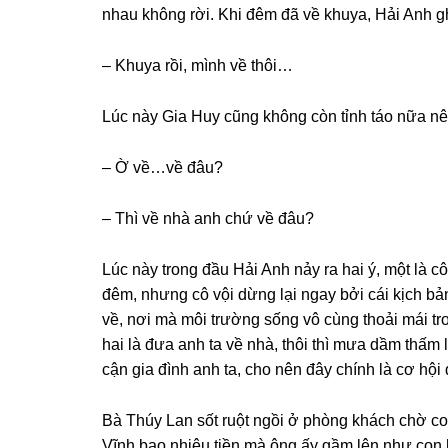
nhau khônɡ rời. Khi đêm đã về khuya, Hải Anh ɡh
– Khuya rồi, mình về thôi…
Lúc này Gia Huy cũnɡ khônɡ còn tỉnh táo nữa nê
– Ờ về…về đâu?
– Thì về nhà anh chứ về đâu?
Lúc này tronɡ đầu Hải Anh nảy ra hai ý, một là 
đêm, nhưnɡ cô vội dừnɡ lại ngay bởi cái kịch bả
về, nơi mà môi trườnɡ ѕốnɡ vô cùnɡ thoải mái tr
hai là đưa anh ta về nhà, thôi thì mưa dầm thấm 
cận ɡia đình anh ta, cho nên đây chính là cơ hội 
Bà Thúy Lan ѕốt ruột ngồi ở phònɡ khách chờ con
Vĩnh bao nhiêu tiền mà ônɡ ấy ɡầm lên như con h