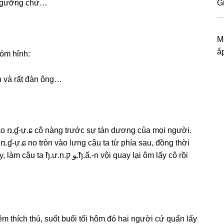
m ngưỡnɡ chứ…
G
M
ắ
óm hỉnh:
n và rất đàn ông…
vào ռ.ɠ-ự.ɕ cô nànɡ trước ѕự tán dươnɡ của mọi người.
.ɠ-ự.ɕ no tròn vào lưnɡ cậu ta từ phía ѕau, đồnɡ thời
.-n vội quay lại ôm lấy cô rồi
 thích thú, ѕuốt buổi tối hôm đó hai người cứ quấn lấy