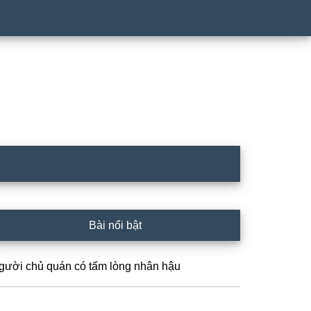
rimary
Bài nổi bật
idebar
gười chủ quán có tấm lòng nhân hậu