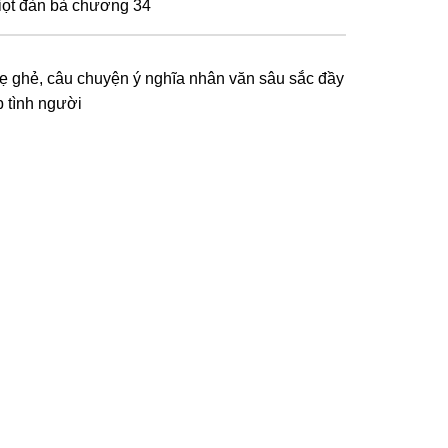
iọt đàn bà chương 34
ẹ ghẻ, câu chuyện ý nghĩa nhân văn sâu sắc đầy
p tình người