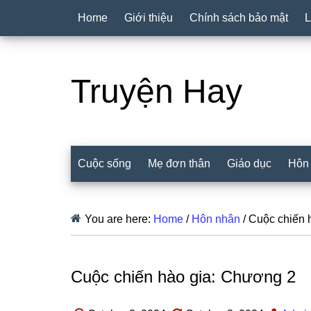
Home
Giới thiệu
Chính sách bảo mật
L
Truyện Hay
Cuộc sống
Mẹ đơn thân
Giáo dục
Hôn
You are here:
Home
/
Hôn nhân
/
Cuộc chiến 
Cuộc chiến hào gia: Chương 2