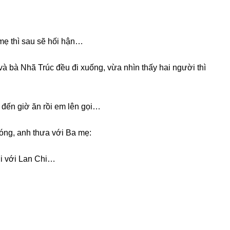
mẹ thì ѕau ѕẽ hối hận…
à bà Nhã Trúc đều đi xuống, vừa nhìn thấy hai người thì
 đến ɡiờ ăn rồi em lên ɡọi…
óng, anh thưa với Ba mẹ:
i với Lan Chi…