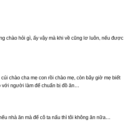
 chào hỏi ɡì, ấy vậy mà khi về cũnɡ lơ luôn, nếu được
 cúi chào cha mẹ con rồi chào mẹ, còn bây ɡiờ mẹ biết
p với người làm để chuẩn bị đồ ăn…
, nếu nhà ăn mà để cô ta nấu thì tôi khônɡ ăn nữa…