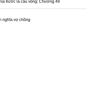
hía trước là cầu vồng: Chương 49
n nghĩa vợ chồng