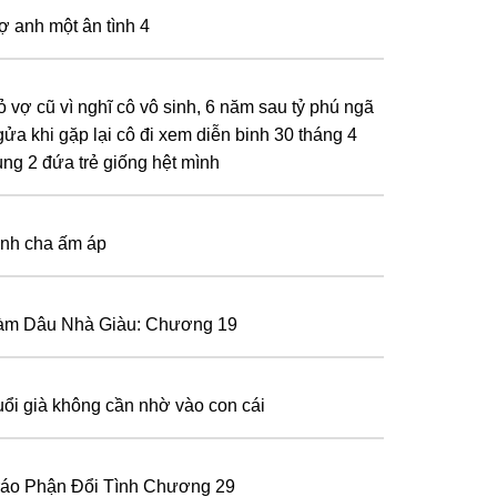
ợ anh một ân tình 4
ỏ vợ cũ vì nghĩ cô vô sinh, 6 năm sau tỷ phú ngã
gửa khi gặp lại cô đi xem diễn binh 30 tháng 4
ùng 2 đứa trẻ giống hệt mình
ình cha ấm áp
àm Dâu Nhà Giàu: Chương 19
uổi già không cần nhờ vào con cái
ráo Phận Đổi Tình Chương 29