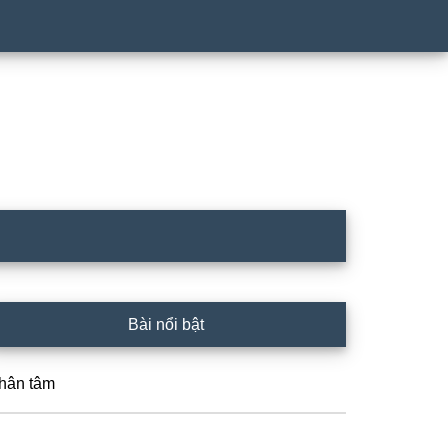
rimary
Bài nổi bật
idebar
hân tâm