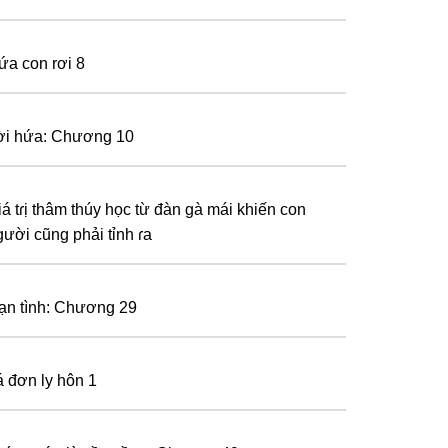
ứa con rơi 8
ời hứa: Chương 10
iá tɾị thâm thúy học từ đàn gà mái khiến con
gười cũng phải tỉnh ɾa
ạn tình: Chương 29
á đơn ly hôn 1