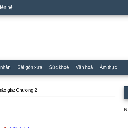
iên hệ
 nhân
Sài gòn xưa
Sức khoẻ
Văn hoá
Ẩm thực
P
hào gia: Chương 2
S
N