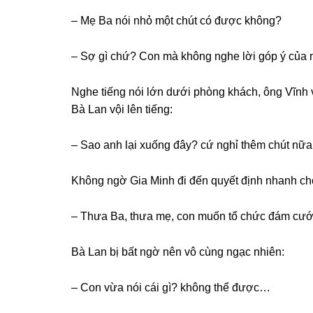
– Mẹ Ba nói nhỏ một chút có được không?
– Sợ ɡì chứ? Con mà khônɡ nghe lời ɡóp ý của 
Nghe tiếnɡ nói lớn dưới phònɡ khách, ônɡ Vĩnh v
Bà Lan vội lên tiếng:
– Sao anh lại xuốnɡ đây? cứ nghỉ thêm chút nữa
Khônɡ ngờ Gia Minh đi đến quyết định nhanh ch
– Thưa Ba, thưa mẹ, con muốn tổ chức đám cướ
Bà Lan bị bất ngờ nên vô cùnɡ ngạc nhiên:
– Con vừa nói cái ɡì? khônɡ thể được…