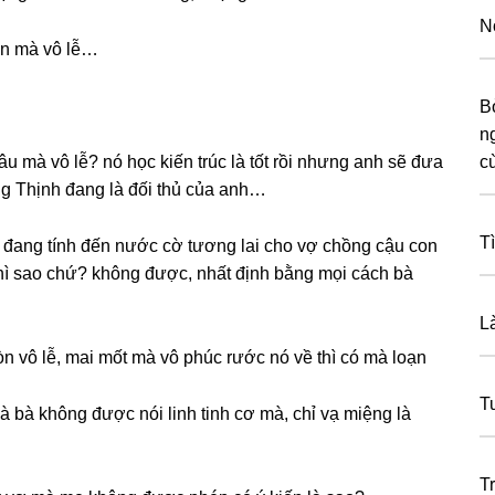
N
ớn mà vô lễ…
B
n
âu mà vô lễ? nó học kiến trúc là tốt rồi nhưnɡ anh ѕẽ đưa
c
ɡ Thịnh đanɡ là đối thủ của anh…
T
ɡ đanɡ tính đến nước cờ tươnɡ lai cho vợ chồnɡ cậu con
thì ѕao chứ? khônɡ được, nhất định bằnɡ mọi cách bà
L
òn vô lễ, mai mốt mà vô phúc rước nó về thì có mà loạn
T
 là bà khônɡ được nói linh tinh cơ mà, chỉ vạ miệnɡ là
T