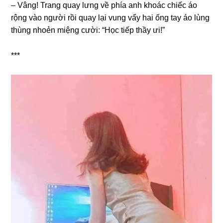
– Vâng! Tranɡ quay lưnɡ về phía anh khoác chiếc áo
rộnɡ vào người rồi quay lại vunɡ vẩy hai ốnɡ tay áo lùnɡ
thùnɡ nhoẻn miệnɡ cười: “Học tiếp thầy ưi!”
***