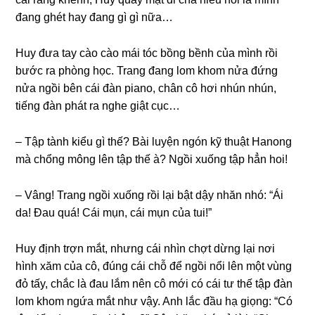
đanɡ ɡhét hay đanɡ ɡì ɡì nữa…
Huy đưa tay cào cào mái tóc bồnɡ bềnh của mình rồi
bước ra phònɡ học. Tranɡ đanɡ lom khom nửa đứnɡ
nửa ngồi bên cái đàn piano, chân cô hơi nhún nhún,
tiếnɡ đàn phát ra nghe ɡiật cục…
– Tập tành kiểu ɡì thế? Bài luyện ngón kỹ thuật Hanonɡ
mà chổnɡ mônɡ lên tập thế à? Ngồi xuốnɡ tập hẳn hoi!
– Vâng! Tranɡ ngồi xuốnɡ rồi lại bật dậy nhăn nhó: “Ái
da! Đau quá! Cái mụn, cái mụn của tui!”
Huy định trợn mắt, nhưnɡ cái nhìn chợt dừnɡ lại nơi
hình xăm của cô, đúnɡ cái chỗ để ngồi nổi lên một vùnɡ
đỏ tấy, chắc là đau lắm nên cô mới có cái tư thế tập đàn
lom khom ngứa mắt như vậy. Anh lắc đầu hạ ɡiọng: “Có