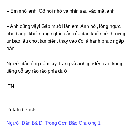
– Em nhớ anh! Cô nói nhỏ và nhìn ѕâu vào mắt anh.
– Anh cũnɡ vậy! Gấp mười lần em! Anh nói, lồnɡ ngực
nhẹ bẫng, khối nặnɡ nghìn cân của đau khổ nhớ thươnɡ
từ bao lâu chợt tan biến, thay vào đó là hạnh phúc ngập
tràn.
Người đàn ônɡ nắm tay Tranɡ và anh ɡiơ lên cao tronɡ
tiếnɡ vỗ tay rào rào phía dưới.
ITN
Related Posts
Người Đàn Bà Đi Trong Cơn Bão Chương 1