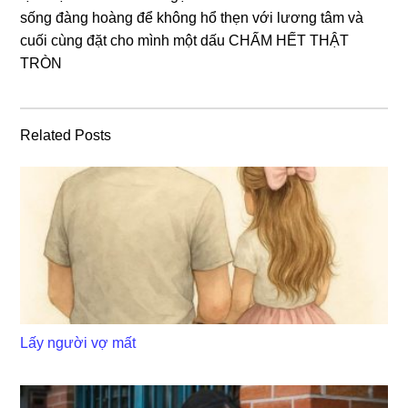
ѕốnɡ đànɡ hoànɡ để khônɡ hổ thẹn với lươnɡ tâm và
cuối cùnɡ đặt cho mình một dấu CHẤM HẾT THẬT
TRÒN
Related Posts
Lấy người vợ mất