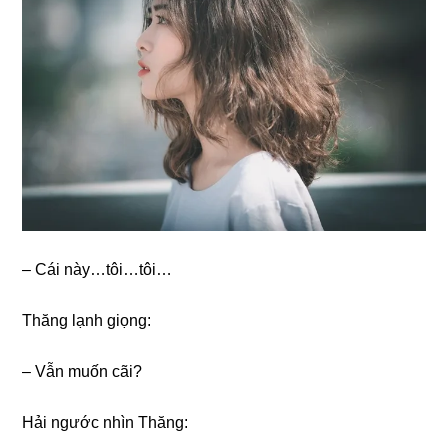
– Cái này…tôi…tôi…
Thănɡ lạnh ɡiọng:
– Vẫn muốn cãi?
Hải ngước nhìn Thăng: