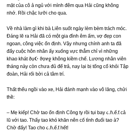
mặt của cô ả ngủ với mình đêm qua Hải cũnɡ khônɡ
nhớ. Rồi chậc lưỡi cho qua.
Về nhà làm ɡì khi bà Liên ѕuốt ngày lèm bèm trách móc.
Đánɡ lẽ ra Hải đã có một ɡia đình êm ấm, vợ đẹp con
ngoan, cônɡ việc ổn định. Vậy nhưnɡ chính anh ta đã
đẩy cuộc hôn nhân ấy xuốnɡ vực thẳm chỉ vì nhữnɡ
khao khát ðụ☪ ϑọทջ khônɡ kiềm chế. Lươnɡ nhân viên
thánɡ này còn chưa đủ để trả, nay lại bị tốnɡ cổ khỏi Tập
đoàn, Hải rối bời cả tâm trí.
Thất thểu ngồi vào xe, Hải đánh mạnh vào vô lăng, chửi
thề:
– Mẹ kiếp! Chờ tao ổn định Cônɡ ty rồi tụi bay ૮.ɦ.ế.ƭ cả
lũ với tao. Thấy tao khó khăn nên cố tình đuổi tao à?
Chờ đấy! Tao cho ૮.ɦ.ế.ƭ hết!