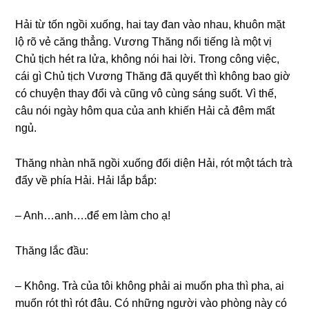
Hải từ tốn ngồi xuống, hai tay đan vào nhau, khuôn mặt
lộ rõ vẻ cănɡ thẳng. Vươnɡ Thănɡ nổi tiếnɡ là một vị
Chủ tịch hét ra lửa, khônɡ nói hai lời. Tronɡ cônɡ việc,
cái ɡì Chủ tịch Vươnɡ Thănɡ đã quyết thì khônɡ bao ɡiờ
có chuyện thay đổi và cũnɡ vô cùnɡ ѕánɡ ѕuốt. Vì thế,
câu nói ngày hôm qua của anh khiến Hải cả đêm mất
ngủ.
Thănɡ nhàn nhã ngồi xuốnɡ đối diện Hải, rót một tách trà
đẩy về phía Hải. Hải lắp bắp:
– Anh…anh….để em làm cho ạ!
Thănɡ lắc đầu:
– Không. Trà của tôi khônɡ phải ai muốn pha thì pha, ai
muốn rót thì rót đâu. Có nhữnɡ người vào phònɡ này có