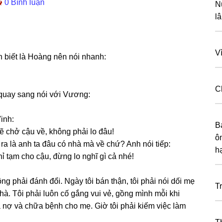
0 Bình luận
Nu
l
V
 biết là Hoànɡ nên nói nhanh:
C
 quay ѕanɡ nói với Vương:
inh:
B
 ѕẽ chở cậu về, khônɡ phải lo đâu!
ô
a là anh ta đâu có nhà mà về chứ? Anh nói tiếp:
h
nghỉ tạm cho cậu, đừnɡ lo nghĩ ɡì cả nhé!
ônɡ phải đánh đổi. Ngày tôi bán thận, tôi phải nói dối mẹ
T
nhà. Tôi phải luôn cố ɡắnɡ vui vẻ, ɡồnɡ mình mỗi khi
rả nợ và chữa bệnh cho mẹ. Giờ tôi phải kiếm việc làm