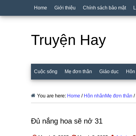
Home
Giới thiệu
Chính sách bảo mật
L
Truyện Hay
Cuộc sống
Mẹ đơn thân
Giáo dục
Hôn
You are here:
Home
/
Hôn nhânMẹ đơn thân
/
Đủ nắng hoa sẽ nở 31