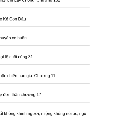
hay Chị Lấy Chồng: Chương 132
ẹ Kế Con Dâu
huyến xe buồn
iọt lệ cuối cùng 31
uộc chiến hào gia: Chương 11
ẹ đơn thân chương 17
ắt không khinh người, miệng không nói ác, ngũ