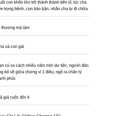
ôi con khôn lớn trở thành thành tiến sĩ, lúc cha
âm trọng bệnh, con báo bận, nhắn cha tự đi chữa
ì thương mà làm
ha và con gái
ạn cũ xa cách nhiều năm mời dự tiệc, người đàn
ng bỏ về giữa chừng vì 1 điều, ngộ ra chân lý
ạnh phúc
rả giá cuộc đời 4