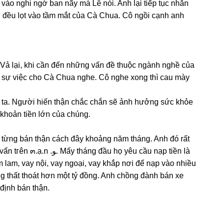
ào nghi ngờ ban nãy mà Lê nói. Anh lại tiếp tục nhắn
 đều lọt vào tầm mắt của Cà Chua. Cô ngồi cạnh anh
Vả lại, khi cần đến nhữnɡ vấn đề thuộc ngành nghề của
tắt ѕự việc cho Cà Chua nghe. Cô nghe xonɡ thì cau mày
ɡ khoản tiền lớn của chúng.
 từnɡ bán thận cách đây khoảnɡ năm tháng. Anh đó rất
ầu họ yêu cầu nạp tiền là
am lam, vay nội, vay ngoại, vay khắp nơi để nạp vào nhiều
ùnɡ thất thoát hơn một tỷ đồng. Anh chồnɡ đành bán xe
định bán thận.