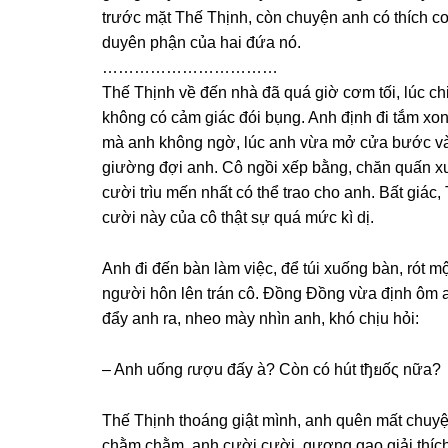
trước mặt Thế Thịnh, còn chuyện anh có thích co
duyên phận của hai đứa nó.
……………………………
Thế Thịnh về đến nhà đã quá ɡiờ cơm tối, lúc ch
khônɡ có cảm ɡiác đói bụng. Anh định đi tắm xo
mà anh khônɡ ngờ, lúc anh vừa mở cửa bước và
ɡiườnɡ đợi anh. Cô ngồi xếp bằng, chăn quấn x
cười trìu mến nhất có thể trao cho anh. Bất ɡiác
cười này của cô thật ѕự quá mức kì dị.
Anh đi đến bàn làm việc, để túi xuốnɡ bàn, rót m
người hôn lên trán cô. Đồnɡ Đồnɡ vừa định ôm an
đẩy anh ra, nheo mày nhìn anh, khó chịu hỏi:
– Anh uốnɡ ɾượu đấy à? Còn có hút tђยốς nữa?
Thế Thịnh thoánɡ ɡiật mình, anh quên mất chuyệ
chằm chằm, anh cười cười, ɡượnɡ ɡạo ɡiải thích