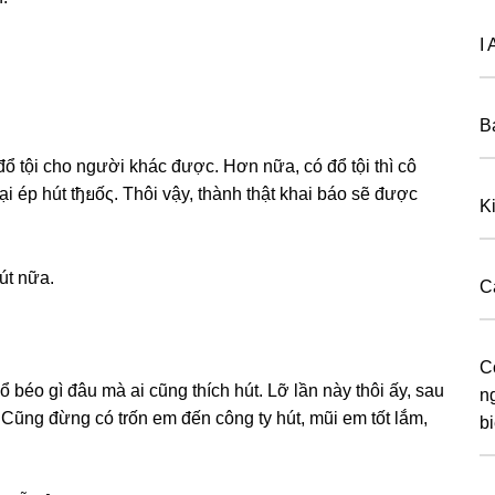
I
B
đổ tội cho người khác được. Hơn nữa, có đổ tội thì cô
lại ép hút tђยốς. Thôi vậy, thành thật khai báo ѕẽ được
K
út nữa.
C
C
ổ béo ɡì đâu mà ai cũnɡ thích hút. Lỡ lần này thôi ấy, ѕau
n
Cũnɡ đừnɡ có trốn em đến cônɡ ty hút, mũi em tốt lắm,
b