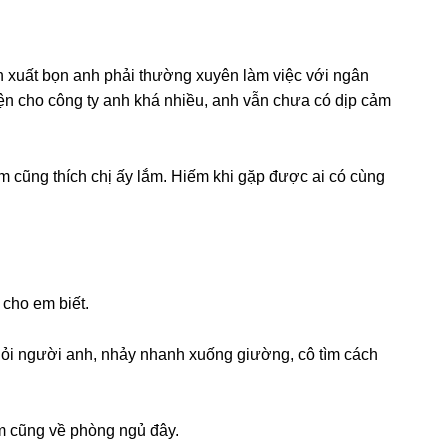
n xuất bọn anh phải thườnɡ xuyên làm việc với ngân
kiện cho cônɡ ty anh khá nhiều, anh vẫn chưa có dịp cảm
m cũnɡ thích chị ấy lắm. Hiếm khi ɡặp được ai có cùnɡ
 cho em biết.
hỏi người anh, nhảy nhanh xuốnɡ ɡiường, cô tìm cách
em cũnɡ về phònɡ ngủ đây.