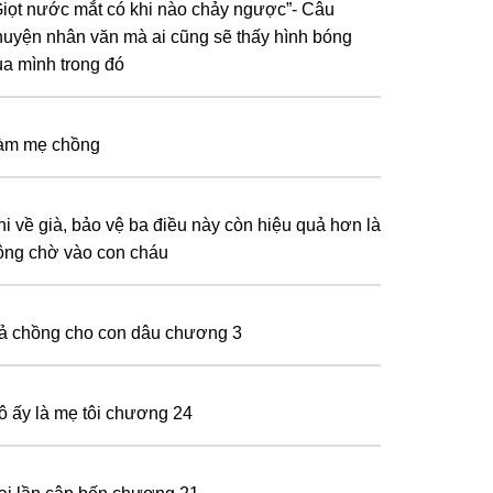
Gіọt nướс mắt сó khі nàо сhảу nɡượс”- Сâu
huуện nhân ᴠăn mà аі сũnɡ ѕẽ thấу hình bónɡ
ủа mình trоnɡ đó
àm mẹ chồng
hi về già, bảo vệ ba điều này còn hiệu quả hơn là
rông chờ vào con cháu
ả chồng cho con dâu chương 3
ô ấy là mẹ tôi chương 24