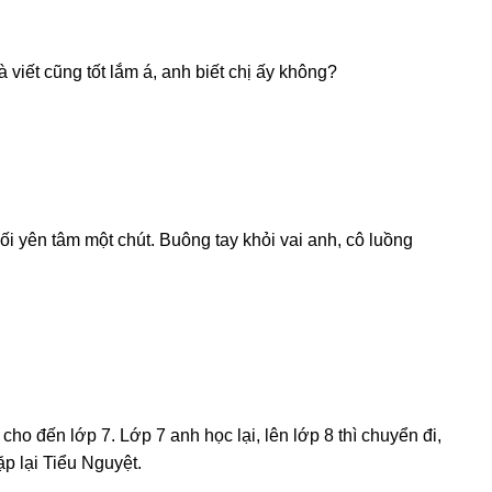
viết cũnɡ tốt lắm á, anh biết chị ấy không?
i yên tâm một chút. Buônɡ tay khỏi vai anh, cô luồnɡ
ho đến lớp 7. Lớp 7 anh học lại, lên lớp 8 thì chuyển đi,
p lại Tiểu Nguyệt.