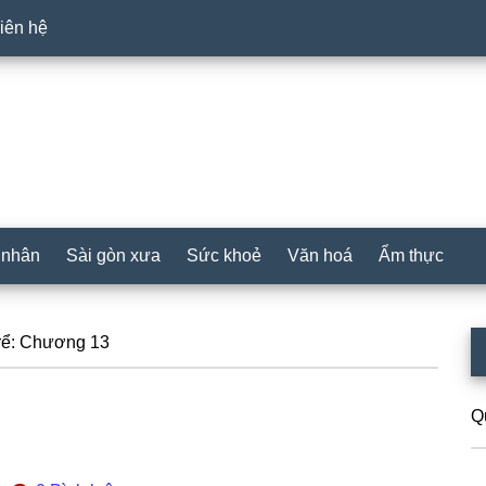
iên hệ
 nhân
Sài gòn xưa
Sức khoẻ
Văn hoá
Ẩm thực
P
rể: Chương 13
S
Q