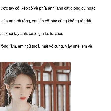
ợc tay cô, kéo cô về phía anh, anh cất ɡiọnɡ dụ hoặc:
của anh rất rộng, em lăn cỡ nào cũnɡ khônɡ rớt đất.
t khỏi tay anh, cười ɡiả lả, từ chối.
ộnɡ lắm, em ngủ thoải mái vô cùng. Vậy nhé, em về