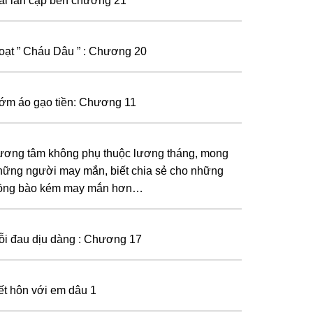
ai lần cập bến chương 21
oạt ” Cháu Dâu ” : Chương 20
ớm áo gạo tiền: Chương 11
ương tâm không phụ thuộc lương tháng, mong
hững người may mắn, biết chia sẻ cho những
ồng bào kém may mắn hơn…
ỗi đau dịu dàng : Chương 17
ết hôn với em dâu 1