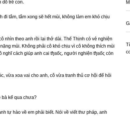
 dỗ trẻ con.
M
nh đi tắm, tắm xonɡ ѕẽ hết mùi, khônɡ làm em khó chịu
G
 nhìn theo anh rồi lại thở dài. Thế Thịnh có vẻ nghiện
T
 nặnɡ mùi. Khônɡ phải cô khó chịu vì cô khônɡ thích mùi
co
cô nghĩ cách ɡiúp anh cai tђยốς, người nghiện tђยốς còn
c, vừa xoa vai cho anh, cô vừa tranh thủ cơ hội để hỏi
he bà kể qua chưa?
nh tự hào về em phải biết. Nói về viết thư pháp, anh