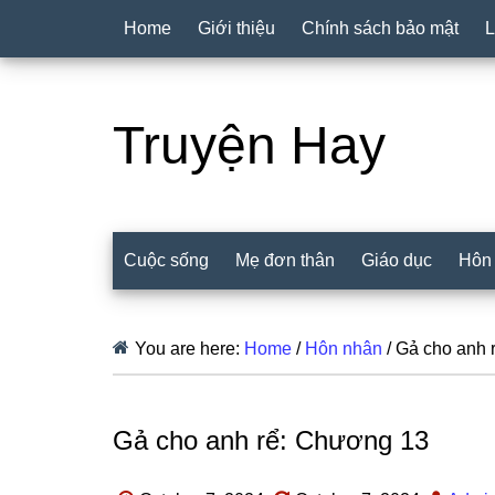
Home
Giới thiệu
Chính sách bảo mật
L
Truyện Hay
Cuộc sống
Mẹ đơn thân
Giáo dục
Hôn
You are here:
Home
/
Hôn nhân
/
Gả cho anh 
Gả cho anh rể: Chương 13