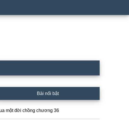
rimary
Bài nổi bật
idebar
ua một đời chồng chương 36