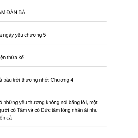
 AM ĐÀN BÀ
a ngày yêu chương 5
iện thừa kế
ả bầu trời thương nhớ: Chương 4
ó những yêu thương không nói bằng lời, một
gười có Tâm và có Đức tấm lòng nhân ái như
iến cả