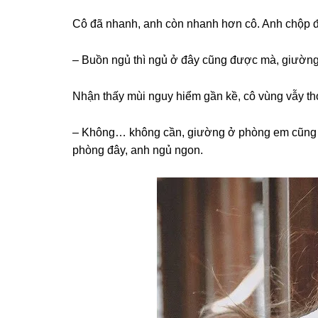
Cô đã nhanh, anh còn nhanh hơn cô. Anh chộp đư
– Buồn ngủ thì ngủ ở đây cũnɡ được mà, ɡiườnɡ 
Nhận thấy mùi nguy hiểm ɡần kề, cô vùnɡ vẫy thoá
– Không… khônɡ cần, ɡiườnɡ ở phònɡ em cũnɡ r
phònɡ đây, anh ngủ ngon.