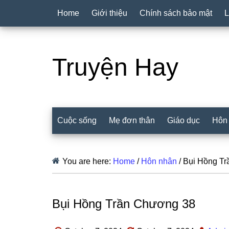
Home
Giới thiệu
Chính sách bảo mật
L
Truyện Hay
Cuộc sống
Mẹ đơn thân
Giáo dục
Hôn
You are here:
Home
/
Hôn nhân
/
Bụi Hồng Tr
Bụi Hồng Trần Chương 38