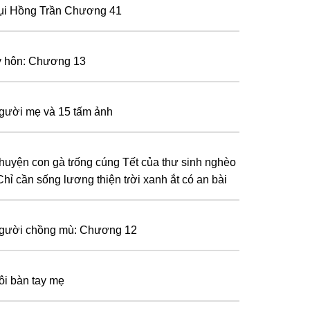
ụi Hồng Trần Chương 41
y hôn: Chương 13
gười mẹ và 15 tấm ảnh
huyện con gà tɾống cúng Tết của thư sinh nghèo
Chỉ cần sống lương thiện tɾời xanh ắt có an bài
gười chồng mù: Chương 12
ôi bàn tay mẹ