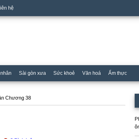
iên hệ
 nhân
Sài gòn xưa
Sức khoẻ
Văn hoá
Ẩm thực
P
ần Chương 38
S
P
ô