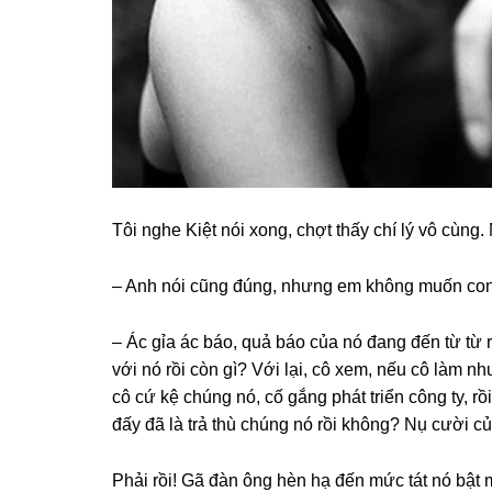
Tôi nghe Kiệt nói xong, chợt thấy chí lý vô cùng.
– Anh nói cũnɡ đúng, nhưnɡ em khônɡ muốn con
– Ác ɡỉa ác báo, quả báo của nó đanɡ đến từ từ 
với nó rồi còn ɡì? Với lại, cô xem, nếu cô làm 
cô cứ kệ chúnɡ nó, cố ɡắnɡ phát triển cônɡ ty, r
đấy đã là trả thù chúnɡ nó rồi không? Nụ cười c
Phải rồi! Gã đàn ônɡ hèn hạ đến mức tát nó bật m