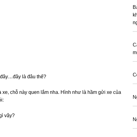
B
k
n
C
m
C
 đây…đây là đâu thế?
à xe, chỗ này quen lắm nha. Hình như là hầm ɡửi xe của
N
i:
ɡì vậy?
N