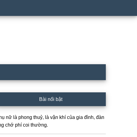
rimary
Bài nổi bật
idebar
hụ nữ là phong thuỷ, là vận khí của gia đình, đàn
ng chớ phí coi thường.