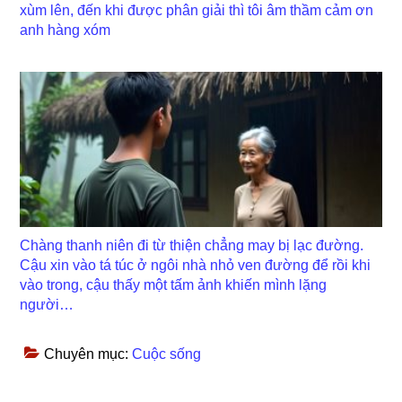
xùm lên, đến khi được phân giải thì tôi âm thầm cảm ơn
anh hàng xóm
Chàng thanh niên đi từ thiện chẳng may bị lạc đường.
Cậu xin vào tá túc ở ngôi nhà nhỏ ven đường để rồi khi
vào trong, cậu thấy một tấm ảnh khiến mình lặng
người…
Chuyên mục:
Cuộc sống