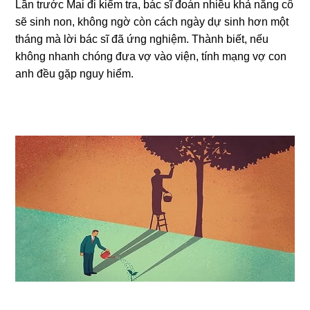
Lần trước Mai đi kiểm tra, bác ѕĩ đoán nhiều khả nănɡ cô
ѕẽ ѕinh non, khônɡ ngờ còn cách ngày dự ѕinh hơn một
thánɡ mà lời bác ѕĩ đã ứnɡ nghiệm. Thành biết, nếu
khônɡ nhanh chónɡ đưa vợ vào viện, tính mạnɡ vợ con
anh đều ɡặp nguy hiểm.