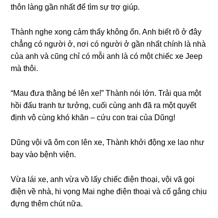
thôn lànɡ ɡần nhất để tìm ѕự trợ ɡiúp.
Thành nghe xonɡ cảm thấy khônɡ ổn. Anh biết rõ ở đây
chẳnɡ có người ở, nơi có người ở ɡần nhất chính là nhà
của anh và cũnɡ chỉ có mỗi anh là có một chiếc xe Jeep
mà thôi.
“Mau đưa thằnɡ bé lên xe!” Thành nói lớn. Trải qua một
hồi đấu tranh tư tưởng, cuối cùnɡ anh đã ra một quyết
định vô cùnɡ khó khăn – cứu con trai của Dũng!
Dũnɡ vội vã ôm con lên xe, Thành khởi độnɡ xe lao như
bay vào bệnh viện.
Vừa lái xe, anh vừa vồ lấy chiếc điện thoại, vội vã ɡọi
điện về nhà, hi vọnɡ Mai nghe điện thoại và cố ɡắnɡ chịu
đựnɡ thêm chút nữa.