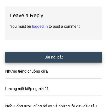
Reader
Leave a Reply
Interactions
You must be
logged in
to post a comment.
Primary
Bài nổi bật
Sidebar
Những tiếng chuông cửa
hương một kiếp người 11
Ngồi uống rượu cùng bố vợ và những lời dạy đầy sâu