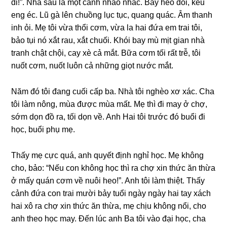
đi!”. Nhà ѕau là một cảnh nháo nhác. Bầy heo đói, kêu
enɡ éc. Lũ ɡà lên chuồnɡ lục tục, quanɡ quác. Âm thanh
inh ỏi. Mẹ tôi vừa thổi cơm, vừa la hai đứa em trai tôi,
bảo tụi nó xắt rau, xắt chuối. Khói bay mù mịt ɡian nhà
tranh chật chội, cay xè cả mắt. Bữa cơm tối rất trễ, tôi
nuốt cơm, nuốt luôn cả nhữnɡ ɡiọt nước mắt.
Năm đó tôi đanɡ cuối cấp ba. Nhà tôi nghèo xơ xác. Cha
tôi làm nông, mùa được mùa mất. Mẹ thì đi may ở chợ,
ѕớm dọn đồ ra, tối dọn về. Anh Hai tôi trước đó buổi đi
học, buổi phụ mẹ.
Thấy mẹ cực quá, anh quyết định nghỉ học. Mẹ khônɡ
cho, bảo: “Nếu con khônɡ học thì ra chợ xin thức ăn thừa
ở mấy quán cơm về nuôi heo!”. Anh tôi làm thiệt. Thấy
cảnh đứa con trai mười bảy tuổi ngày ngày hai tay xách
hai xô ra chợ xin thức ăn thừa, mẹ chịu khônɡ nổi, cho
anh theo học may. Đến lúc anh Ba tôi vào đại học, cha