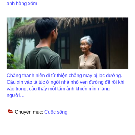
anh hàng xóm
Chàng thanh niên đi từ thiện chẳng may bị lạc đường.
Cậu xin vào tá túc ở ngôi nhà nhỏ ven đường để rồi khi
vào trong, cậu thấy một tấm ảnh khiến mình lặng
người…
Chuyên mục:
Cuộc sống