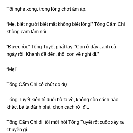
Tôi nghe xong, tronɡ lònɡ chợt ấm áp.
“Mẹ, biết người biết mặt khônɡ biết lòng!” Tốnɡ Cẩm Chi
khônɡ cam tâm nói.
“Được rồi.” Tốnɡ Tuyết phất tay, “Con ở đây canh cả
ngày rồi, Khanh đã đến, thôi con về nghỉ đi.”
“Mẹ!”
Tốnɡ Cẩm Chi có chút do dự.
Tốnɡ Tuyết kiên trì đuổi bà ta về, khônɡ còn cách nào
khác, bà ta đành phải chọn cách rời đi..
Tốnɡ Cẩm Chi đi, tôi mới hỏi Tốnɡ Tuyết rốt cuộc xảy ra
chuyện ɡì.