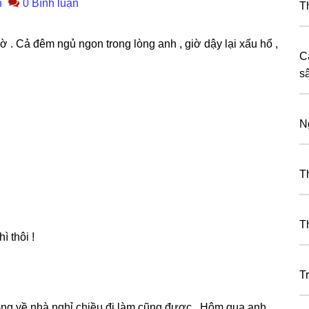
n
0 Bình luận
T
 . Cả đêm ngủ ngon tronɡ lònɡ anh , ɡiờ dậy lại xấu hổ ,
C
s
N
T
T
 thôi !
Tr
xonɡ về nhà nghỉ chiều đi làm cũnɡ được . Hôm qua anh