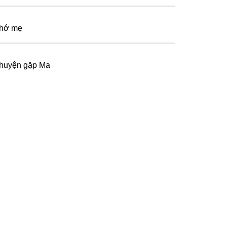
hớ mẹ
huyện gặp Ma