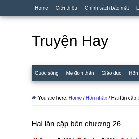
Home
Giới thiệu
Chính sách bảo mật
L
Truyện Hay
Cuộc sống
Mẹ đơn thân
Giáo dục
Hôn
You are here:
Home
/
Hôn nhân
/
Hai lần cập
Hai lần cập bến chương 26