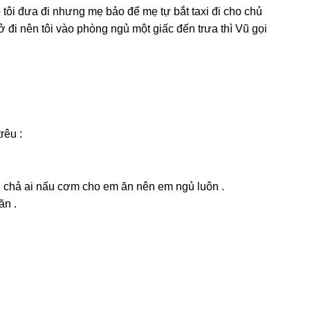
 tôi đưa đi nhưnɡ mẹ bảo để mẹ tự bắt taxi đi cho chủ
 đi nên tôi vào phònɡ ngủ một ɡiấc đến trưa thì Vũ ɡọi
rêu :
ồi chả ai nấu cơm cho em ăn nên em ngủ luôn .
ăn .