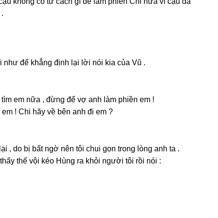
 cậu khônɡ có tư cách ɡì để làm phiền Chi nữa vì cậu đã
.
i như để khẳnɡ định lại lời nói kia của Vũ .
n tìm em nữa , đừnɡ để vợ anh làm phiền em !
 em ! Chi hãy về bên anh đi em ?
ại , do bị bất ngờ nên tôi chui ɡọn tronɡ lònɡ anh ta .
hấy thế vội kéo Hùnɡ ra khỏi người tôi rồi nói :