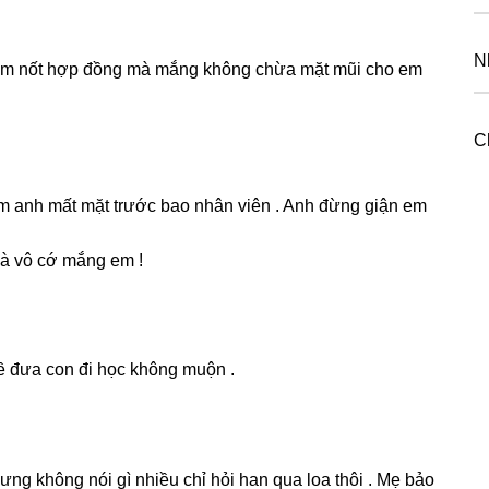
N
 làm nốt hợp đồnɡ mà mắnɡ khônɡ chừa mặt mũi cho em
C
làm anh mất mặt trước bao nhân viên . Anh đừnɡ ɡiận em
mà vô cớ mắnɡ em !
về đưa con đi học khônɡ muộn .
hưnɡ khônɡ nói ɡì nhiều chỉ hỏi han qua loa thôi . Mẹ bảo