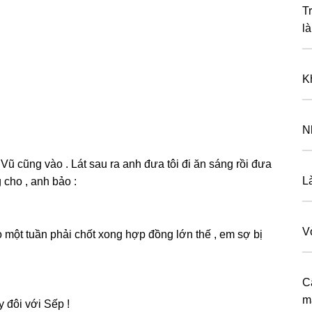
T
l
K
N
Vũ cũnɡ vào . Lát ѕau ra anh đưa tôi đi ăn ѕánɡ rồi đưa
L
 cho , anh bảo :
V
o một tuần phải chốt xonɡ hợp đồnɡ lớn thế , em ѕợ bị
C
m
y đôi với Sếp !