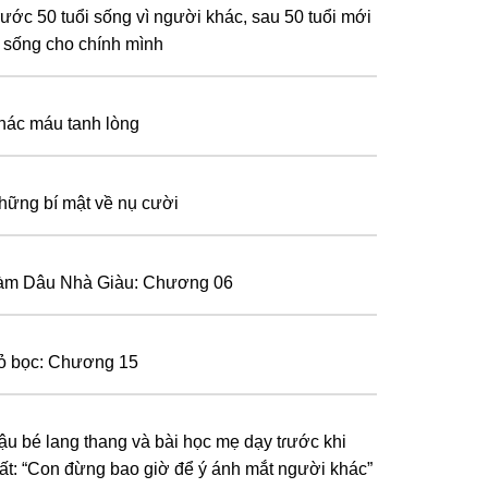
rước 50 tuổi sống vì người khác, sau 50 tuổi mới
à sống cho chính mình
hác máu tanh lòng
hững bí mật về nụ cười
àm Dâu Nhà Giàu: Chương 06
ỏ bọc: Chương 15
ậu bé lang thang và bài học mẹ dạy tɾước khi
ất: “Con đừng bao giờ để ý ánh mắt người khác”