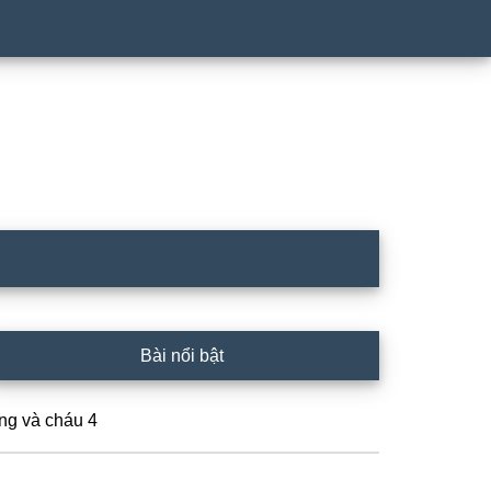
rimary
Bài nổi bật
idebar
ng và cháu 4