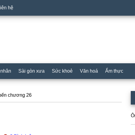
iên hệ
 nhân
Sài gòn xưa
Sức khoẻ
Văn hoá
Ẩm thực
P
 bến chương 26
S
Ô