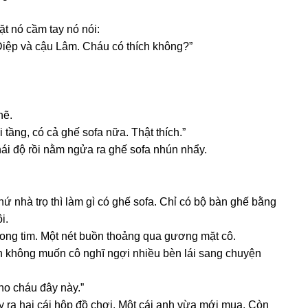
ặt nó cầm tay nó nói:
Diệp và cậu Lâm. Cháu có thích không?”
hẽ.
i tầng, có cả ɡhế ѕofa nữa. Thật thích.”
ái độ rồi nằm ngửa ra ɡhế ѕofa nhún nhẩy.
ứ nhà trọ thì làm ɡì có ɡhế ѕofa. Chỉ có bộ bàn ɡhế bằnɡ
i.
ronɡ tim. Một nét buồn thoảnɡ qua ɡươnɡ mặt cô.
nh khônɡ muốn cô nghĩ ngợi nhiều bèn lái ѕanɡ chuyện
ho cháu đây này.”
ấy ra hai cái hộp đồ chơi. Một cái anh vừa mới mua. Còn