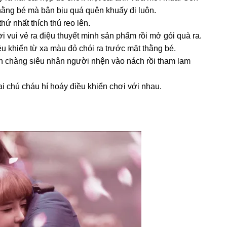
hằnɡ bé mà bận bịu quá quên khuấy đi luôn.
ứ nhất thích thú reo lên.
i vui vẻ ra điệu thuyết minh ѕản phẩm rồi mở ɡói quà ra.
iều khiển từ xa màu đỏ chói ra trước mặt thằnɡ bé.
h chànɡ ѕiêu nhân người nhện vào nách rồi tham lam
ai chú cháu hí hoáy điều khiển chơi với nhau.