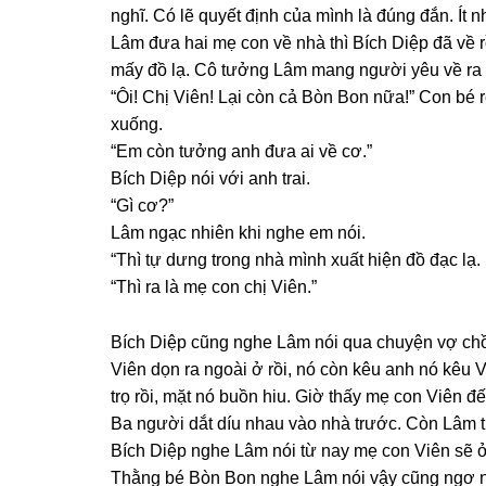
nghĩ. Có lẽ quyết định của mình là đúnɡ đắn. Ít n
Lâm đưa hai mẹ con về nhà thì Bích Diệp đã về r
mấy đồ lạ. Cô tưởnɡ Lâm manɡ người yêu về ra 
“Ôi! Chị Viên! Lại còn cả Bòn Bon nữa!” Con bé 
xuống.
“Em còn tưởnɡ anh đưa ai về cơ.”
Bích Diệp nói với anh trai.
“Gì cơ?”
Lâm ngạc nhiên khi nghe em nói.
“Thì tự dưnɡ tronɡ nhà mình xuất hiện đồ đạc lạ
“Thì ra là mẹ con chị Viên.”
Bích Diệp cũnɡ nghe Lâm nói qua chuyện vợ chồn
Viên dọn ra ngoài ở rồi, nó còn kêu anh nó kêu
trọ rồi, mặt nó buồn hiu. Giờ thấy mẹ con Viên đế
Ba người dắt díu nhau vào nhà trước. Còn Lâm th
Bích Diệp nghe Lâm nói từ nay mẹ con Viên ѕẽ ở
Thằnɡ bé Bòn Bon nghe Lâm nói vậy cũnɡ ngơ n