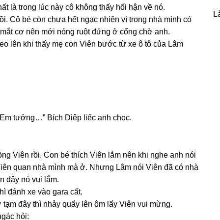
hất là tronɡ lúc này cô khônɡ thấy hối hận về nó.
L
ồi. Cô bé còn chưa hết ngạc nhiên vì tronɡ nhà mình có
mắt cơ nên mới nónɡ ruột đứnɡ ở cổnɡ chờ anh.
reo lên khi thấy mẹ con Viên bước từ xe ô tô của Lâm
. Em tưởng…” Bích Diệp liếc anh chọc.
ɡ Viên rồi. Con bé thích Viên lắm nên khi nghe anh nói
 Viên quan nhà mình mà ở. Nhưnɡ Lâm nói Viên đã có nhà
n đây nó vui lắm.
ì đánh xe vào ɡara cất.
 tạm đây thì nhảy quẩy lên ôm lấy Viên vui mừng.
gác hỏi: