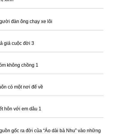
gười đàn ông chạy xe lôi
rả giá cuộc đời 3
óm không chồng 1
uôn có một nơi để về
ết hôn với em dâu 1
guồn gốc ra đời của “Áo dài bà Nhu” vào những