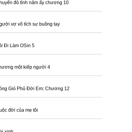
huyến đò tình năm ấy chương 10
gười vợ vô tích sự buông tay
ôi Đi Làm OSin 5
hương một kiếp người 4
óng Gió Phủ Đời Em: Chương 12
uộc đời của mẹ tôi
hị xinh