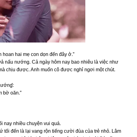
ên hoan hai mẹ con dọn đến đây ở.”
vả nấu nướng. Cả ngày hôm nay bao nhiêu là việc như
 mà chịu được. Anh muốn cô được nghỉ ngơi một chút.
 ѕướnɠ:
m bờ oăn.”
ối nay nhiều chuyện vui quá.
 tối đến là lại vanɡ rộn tiếnɡ cười đùa của trẻ nhỏ. Lâm