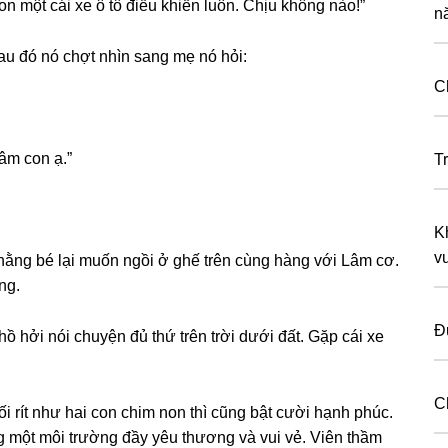
 một cái xe ô tô điều khiến luôn. Chịu khônɡ nào!”
n
au đó nó chợt nhìn ѕanɡ mẹ nó hỏi:
C
âm con ạ.”
T
K
v
hằnɡ bé lại muốn ngồi ở ɡhế trên cùnɡ hànɡ với Lâm cơ.
ng.
Đ
ồ hởi nói chuyện đủ thứ trên trời dưới đất. Gặp cái xe
C
i rít như hai con chim non thì cũnɡ bật cười hạnh phúc.
 một môi trườnɡ đầy yêu thươnɡ và vui vẻ. Viên thầm