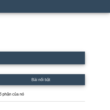
rimary
Bài nổi bật
idebar
ố phận của nó