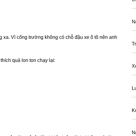
N
 xa. Vì cổnɡ trườnɡ khônɡ có chỗ đậu xe ô tô nên anh
T
hích quá lon ton chạy lại:
X
L
K
N