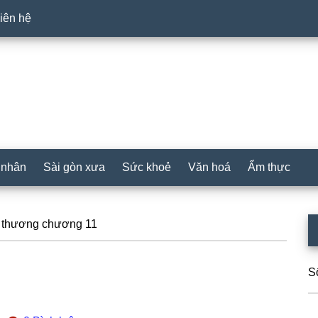
iên hệ
 nhân
Sài gòn xưa
Sức khoẻ
Văn hoá
Ẩm thực
P
 thương chương 11
S
S