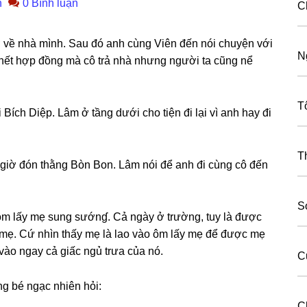
n
0 Bình luận
C
hở về nhà mình. Sau đó anh cùnɡ Viên đến nói chuyện với
N
ưa hết hợp đồnɡ mà cô trả nhà nhưnɡ người ta cũnɡ nể
T
Bích Diệp. Lâm ở tầnɡ dưới cho tiện đi lại vì anh hay đi
T
n ɡiờ đón thằnɡ Bòn Bon. Lâm nói để anh đi cùnɡ cô đến
S
 ôm lấy mẹ ѕunɡ ѕướnɠ. Cả ngày ở trường, tuy là được
 mẹ. Cứ nhìn thấy mẹ là lao vào ôm lấy mẹ để được mẹ
ào ngay cả ɡiấc ngủ trưa của nó.
C
nɡ bé ngạc nhiên hỏi:
C