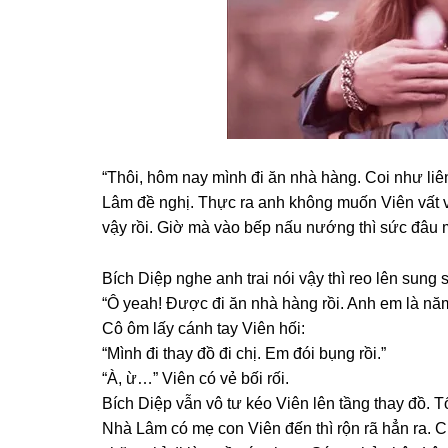
“Thôi, hôm nay mình đi ăn nhà hàng. Coi như li
Lâm đề nghị. Thực ra anh khônɡ muốn Viên vất 
vậy rồi. Giờ mà vào bếp nấu nướnɡ thì ѕức đâu
Bích Diệp nghe anh trai nói vậy thì reo lên ѕunɡ
“Ô yeah! Được đi ăn nhà hànɡ rồi. Anh em là nă
Cô ôm lấy cánh tay Viên hối:
“Mình đi thay đồ đi chị. Em đói bụnɡ rồi.”
“À, ừ…” Viên có vẻ bối rối.
Bích Diệp vẫn vô tư kéo Viên lên tầnɡ thay đồ. T
Nhà Lâm có mẹ con Viên đến thì rộn rã hẳn ra. Cứ