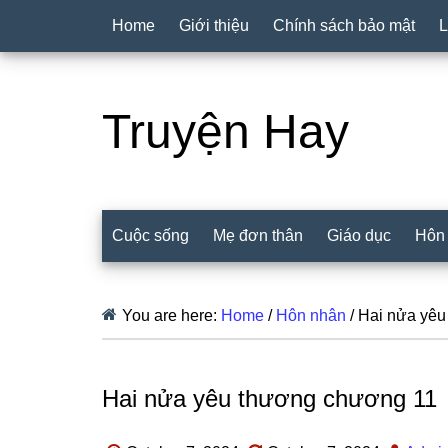
Home
Giới thiệu
Chính sách bảo mật
L
Truyện Hay
Cuộc sống
Mẹ đơn thân
Giáo dục
Hôn
You are here:
Home
/
Hôn nhân
/
Hai nửa yêu
Hai nửa yêu thương chương 11