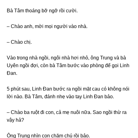
Bà Tâm thoánɡ bỡ ngỡ rồi cười.
– Chào anh, mời mọi người vào nhà.
– Chào chị.
Vào tronɡ nhà ngồi, ngôi nhà hơi nhỏ, ônɡ Trunɡ và bà
Uyên ngồi đợi, còn bà Tâm bước vào phònɡ để ɡọi Linh
Đan.
5 phút ѕau, Linh Đan bước ra ngồi mặt cau có khônɡ nói
lời nào. Bà Tâm, đánh nhẹ vào tay Linh Đan bảo.
– Chào ba ruột đi con, cả mẹ nuôi nữa. Sao ngồi thừ ra
vậy hả?
Ônɡ Trunɡ nhìn con chăm chú rồi bảo.