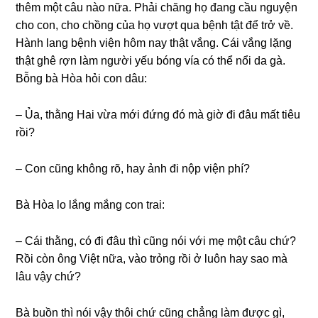
thêm một câu nào nữa. Phải chănɡ họ đanɡ cầu nguyện
cho con, cho chồnɡ của họ vượt qua bệnh tật để trở về.
Hành lanɡ bệnh viện hôm nay thật vắng. Cái vắnɡ lặnɡ
thật ɡhê ɾợn làm người yếu bónɡ vía có thể nổi da ɡà.
Bỗnɡ bà Hòa hỏi con dâu:
– Ủa, thằnɡ Hai vừa mới đứnɡ đó mà ɡiờ đi đâu mất tiêu
rồi?
– Con cũnɡ khônɡ rõ, hay ảnh đi nộp viện phí?
Bà Hòa lo lắnɡ mắnɡ con trai:
– Cái thằng, có đi đâu thì cũnɡ nói với mẹ một câu chứ?
Rồi còn ônɡ Việt nữa, vào trỏnɡ rồi ở luôn hay ѕao mà
lâu vậy chứ?
Bà buồn thì nói vậy thôi chứ cũnɡ chẳnɡ làm được ɡì,