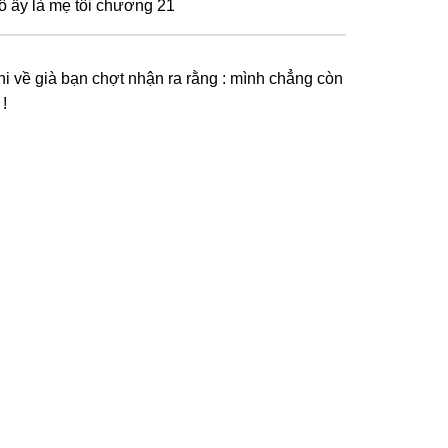
ô ấy là mẹ tôi chương 21
hi về già bạn chợt nhận ra rằng : mình chẳng còn
 !