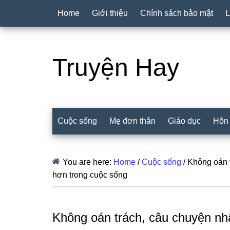
Home
Giới thiệu
Chính sách bảo mật
L
Truyện Hay
Cuộc sống
Mẹ đơn thân
Giáo dục
Hôn
You are here:
Home
/
Cuộc sống
/
Không oán t
hơn trong cuộc sống
Không oán trách, câu chuyện nhâ