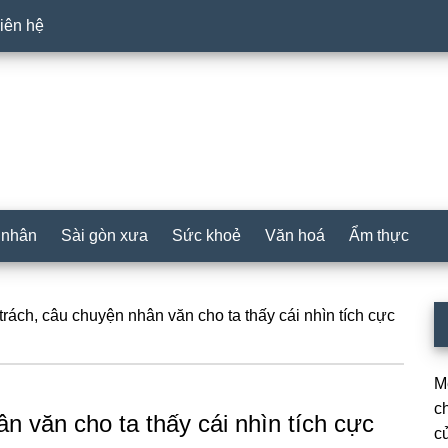
iên hệ
 nhân
Sài gòn xưa
Sức khoẻ
Văn hoá
Ẩm thực
P
rách, câu chuyện nhân văn cho ta thấy cái nhìn tích cực
S
M
c
n văn cho ta thấy cái nhìn tích cực
c