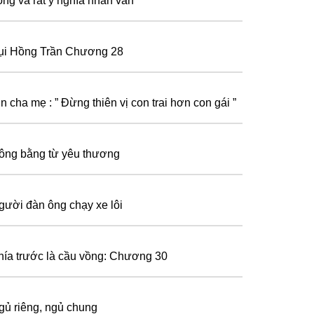
ọng và rất ý nghĩa nhân văn
ụi Hồng Trần Chương 28
n cha mẹ : ” Đừng thiên vị con trai hơn con gái ”
ông bằng từ yêu thương
gười đàn ông chạy xe lôi
hía trước là cầu vồng: Chương 30
gủ riêng, ngủ chung