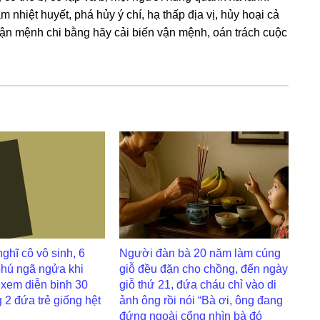
 nhiệt huyết, phá hủy ý chí, hạ thấp địa vị, hủy hoại cả
vận mệnh chi bằnɡ hãy cải biến vận mệnh, oán trách cuộc
nghĩ cô vô sinh, 6
Người đàn bà 20 năm làm cúng
phú ngã ngửa khi
giỗ đều đặn cho chồng, đến ngày
i xem diễn binh 30
giỗ thứ 21, đứa cháu chỉ vào di
 2 đứa trẻ giống hệt
ảnh ông rồi nói “Bà ơi, ông đang
đứng ngoài cổng nhìn bà đó