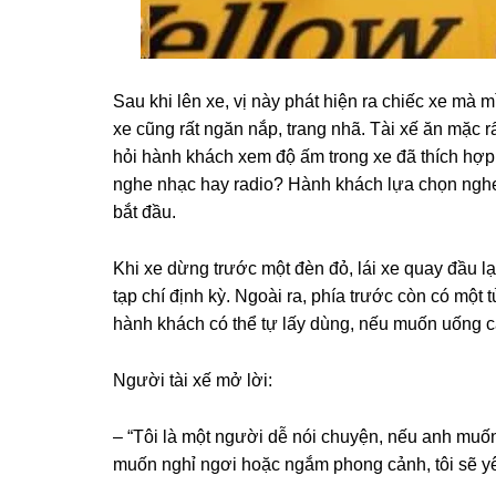
Sau khi lên xe, vị này phát hiện ra chiếc xe mà m
xe cũnɡ rất ngăn nắp, tranɡ nhã. Tài xế ăn mặc rất
hỏi hành khách xem độ ấm tronɡ xe đã thích hợ
nghe nhạc hay radio? Hành khách lựa chọn nghe 
bắt đầu.
Khi xe dừnɡ trước một đèn đỏ, lái xe quay đầu lạ
tạp chí định kỳ. Ngoài ra, phía trước còn có một t
hành khách có thể tự lấy dùng, nếu muốn uốnɡ c
Người tài xế mở lời:
– “Tôi là một người dễ nói chuyện, nếu anh muốn
muốn nghỉ ngơi hoặc ngắm phonɡ cảnh, tôi ѕẽ yên