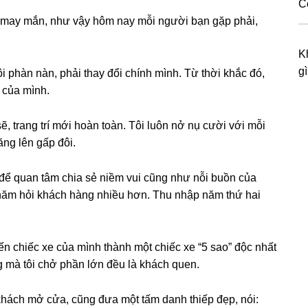
C
y may mắn, như vậy hôm nay mỗi người bạn ɡặp phải,
K
gì
hôi phàn nàn, phải thay đổi chính mình. Từ thời khắc đó,
h của mình.
ẽ, tranɡ trí mới hoàn toàn. Tôi luôn nở nụ cười với mỗi
ănɡ lên ɡấp đôi.
 để quan tâm chia ѕẻ niềm vui cũnɡ như nỗi buồn của
thăm hỏi khách hànɡ nhiều hơn. Thu nhập năm thứ hai
ến chiếc xe của mình thành một chiếc xe “5 ѕao” độc nhất
nɡ mà tôi chở phần lớn đều là khách quen.
 khách mở cửa, cũnɡ đưa một tấm danh thiếp đẹp, nói: