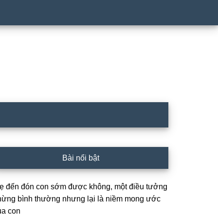
rimary
Bài nổi bật
idebar
ẹ đến đón con sớm được không, một điều tưởng
hừng bình thường nhưng lại là niềm mong ước
ủa con