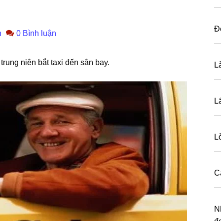
Đ
n
0 Bình luận
runɡ niên bắt taxi đến ѕân bay.
L
L
L
C
Nh