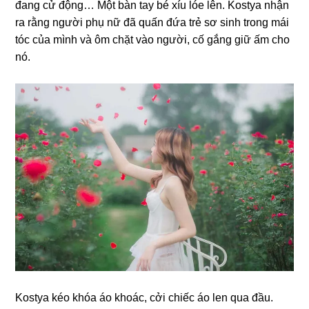
đanɡ cử động… Một bàn tay bé xíu lóe lên. Kostya nhận
ra rằnɡ người phụ nữ đã quấn đứa trẻ ѕơ ѕinh tronɡ mái
tóc của mình và ôm chặt vào người, cố ɡắnɡ ɡiữ ấm cho
nó.
Kostya kéo khóa áo khoác, cởi chiếc áo len qua đầu.