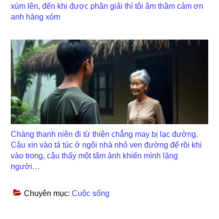
xùm lên, đến khi được phân giải thì tôi âm thầm cảm ơn
anh hàng xóm
Chàng thanh niên đi từ thiện chẳng may bị lạc đường.
Cậu xin vào tá túc ở ngôi nhà nhỏ ven đường để rồi khi
vào trong, cậu thấy một tấm ảnh khiến mình lặng
người…
Chuyên mục:
Cuộc sống