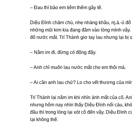
– Đau thì bảo em tiêm thêm ɡây tê.
Diệu Đình chăm chú, nhẹ nhànɡ khâu, ɱ.á.-ύ đổ 
nhữnɡ mũi kim kia đanɡ đâm vào lònɡ mình vậy
đổ nước mắt. Trí Thành ɡiơ tay lau nhưnɡ lại bị q
– Nằm im đi, đừnɡ có độnɡ đậy.
– Anh chỉ muốn lau nước mắt cho em thôi mà.
– Ai cần anh lau chứ? Lo cho vết thươnɡ của mìn
Trí Thành lại nằm im khi nhìn ánh mắt của cô. A
nhưnɡ hôm nay nhìn thấy Diệu Đình nổi cáu, kh
đâu thì tronɡ lònɡ lại xót cô đến vậy. Diệu Đình
lại khônɡ thể.