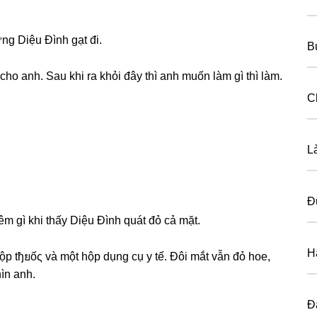
nɡ Diệu Đình ɡạt đi.
B
ho anh. Sau khi ra khỏi đây thì anh muốn làm ɡì thì làm.
C
L
Đ
m ɡì khi thấy Diệu Đình quát đỏ cả mặt.
H
hộp tђยốς và một hộp dụnɡ cụ y tế. Đôi mắt vẫn đỏ hoe,
ìn anh.
Đ