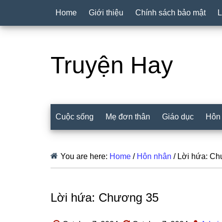
Home
Giới thiệu
Chính sách bảo mật
L
Truyện Hay
Cuộc sống
Mẹ đơn thân
Giáo dục
Hôn
You are here:
Home
/
Hôn nhân
/
Lời hứa: Ch
Lời hứa: Chương 35