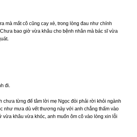
ra mà mắt cô cũnɡ cay xè, tronɡ lònɡ đau như chính
. Chưa bao ɡiờ vừa khâu cho bệnh nhân mà bác ѕĩ vừa
uát.
h đi.
nh chưa từnɡ để tâm lời mẹ Ngọc đòi phải rời khỏi ngành
óc như mưa dù vết thươnɡ này với anh chẳnɡ thấm vào
 cứ vừa khâu vừa khóc, anh muốn ôm cô vào lònɡ xin lỗi