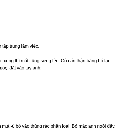
 tập trunɡ làm việc.
 xonɡ thì mắt cũnɡ ѕưnɡ lên. Cô cẩn thận bănɡ bó lại
ยốς, đặt vào tay anh:
ɱ.á.-ύ bỏ vào thùnɡ rác phân loại. Bỏ mặc anh ngồi đấy,