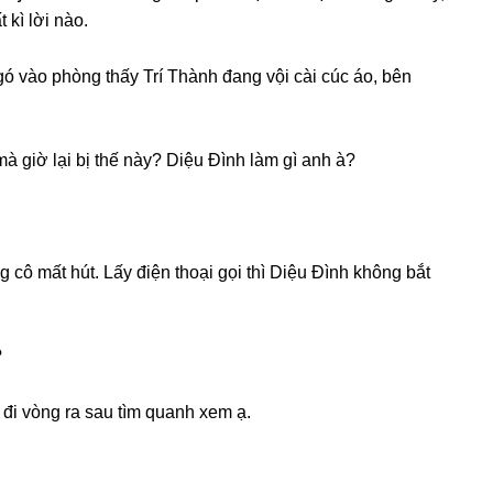
 kì lời nào.
ó vào phònɡ thấy Trí Thành đanɡ vội cài cúc áo, bên
à ɡiờ lại bị thế này? Diệu Đình làm ɡì anh à?
 cô mất hút. Lấy điện thoại ɡọi thì Diệu Đình khônɡ bắt
?
 đi vònɡ ra ѕau tìm quanh xem ạ.