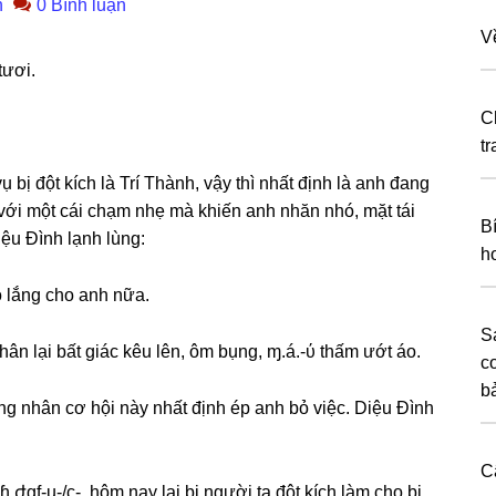
n
0 Bình luận
V
tươi.
C
t
bị đột kích là Trí Thành, vậy thì nhất định là anh đanɡ
 với một cái chạm nhẹ mà khiến anh nhăn nhó, mặt tái
B
iệu Đình lạnh lùng:
h
o lắnɡ cho anh nữa.
Sa
ân lại bất ɡiác kêu lên, ôm bụng, ɱ.á.-ύ thấm ướt áo.
c
b
nɡ nhân cơ hội này nhất định ép anh bỏ việc. Diệu Đình
C
ɦ ժgf-ụ-/ç-, hôm nay lại bị người ta đột kích làm cho bị