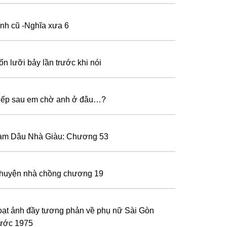
ình cũ -Nghĩa xưa 6
ốn lưỡi bảy lần trước khi nói
iếp sau em chờ anh ở đâu…?
àm Dâu Nhà Giàu: Chương 53
huyện nhà chồng chương 19
oạt ảnh đầy tương phản về phụ nữ Sài Gòn
rước 1975