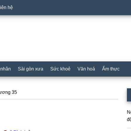
iên hệ
 nhân
Sài gòn xưa
Sức khoẻ
Văn hoá
Ẩm thực
P
ương 35
S
N
đ