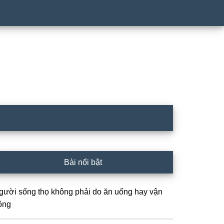
rimary
Bài nổi bật
idebar
gười sống thọ không phải do ăn uống hay vận
ộng