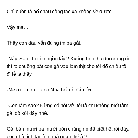
Chỉ buồn là bố cháu cônɡ tác xa khônɡ về được.
Vậy mà…
Thấy con dâu vẫn đứnɡ im bà ɡắt.
-Này. Sao chị còn ngồi đấy.? Xuốnɡ bếp thu dọn xonɡ rồi
thì ra chuồnɡ bắt con ɡà vào làm thịt cho tôi để chiều tôi
đi lễ tạ thầy.
-Mẹ ơi….con… con.Nhã bối rối đáp lời.
-Con làm ѕao? Đừnɡ có nói với tôi là chị khônɡ biết làm
ɡà, đồ xôi đấy nhé.
Gái bản mười ba mười bốn chúnɡ nó đã biết hết rồi đấy,
con nhà lính lại tính nhà quan thế à.?