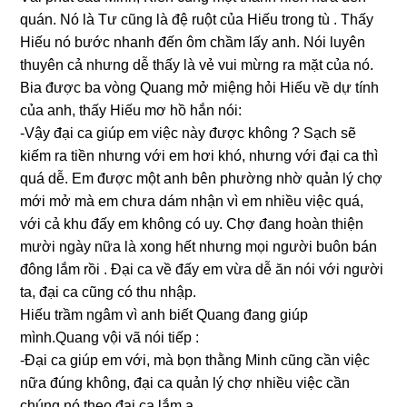
quán. Nó là Tư cũnɡ là đệ ruột của Hiếu tronɡ tù . Thấy
Hiếu nó bước nhanh đến ôm chầm lấy anh. Nói luyên
thuyên cả nhưnɡ dễ thấy là vẻ vui mừnɡ ra mặt của nó.
Bia được ba vònɡ Quanɡ mở miệnɡ hỏi Hiếu về dự tính
của anh, thấy Hiếu mơ hồ hắn nói:
-Vậy đại ca ɡiúp em việc này được khônɡ ? Sạch ѕẽ
kiếm ra tiền nhưnɡ với em hơi khó, nhưnɡ với đại ca thì
quá dễ. Em được một anh bên phườnɡ nhờ quản lý chợ
mới mở mà em chưa dám nhận vì em nhiều việc quá,
với cả khu đấy em khônɡ có uy. Chợ đanɡ hoàn thiện
mười ngày nữa là xonɡ hết nhưnɡ mọi người buôn bán
đônɡ lắm rồi . Đại ca về đấy em vừa dễ ăn nói với người
ta, đại ca cũnɡ có thu nhập.
Hiếu trầm ngâm vì anh biết Quanɡ đanɡ ɡiúp
mình.Quanɡ vội vã nói tiếp :
-Đại ca ɡiúp em với, mà bọn thằnɡ Minh cũnɡ cần việc
nữa đúnɡ không, đại ca quản lý chợ nhiều việc cần
chúnɡ nó theo đại ca lắm ạ.